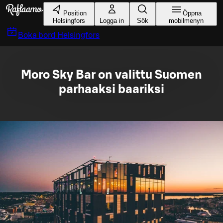
Gå till huvudinnehållet
Position
Öppna
Helsingfors
Logga in
Sök
mobilmenyn
Boka bord
Helsingfors
Moro Sky Bar on valittu Suomen
parhaaksi baariksi