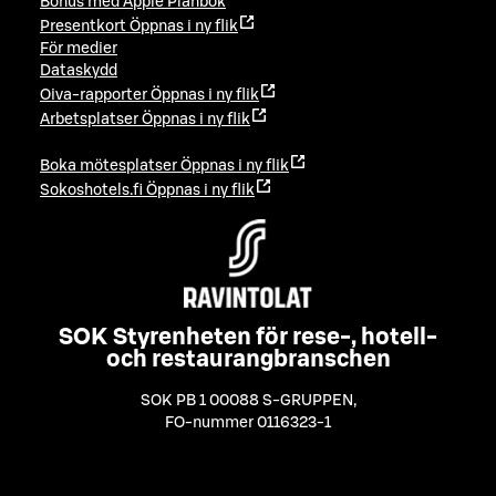
Bonus med Apple Plånbok
Presentkort
Öppnas i ny flik
För medier
Dataskydd
Oiva-rapporter
Öppnas i ny flik
Arbetsplatser
Öppnas i ny flik
Boka mötesplatser
Öppnas i ny flik
Sokoshotels.fi
Öppnas i ny flik
SOK Styrenheten för rese-, hotell-
och restaurangbranschen
SOK PB 1 00088 S-GRUPPEN
,
FO-nummer 0116323-1