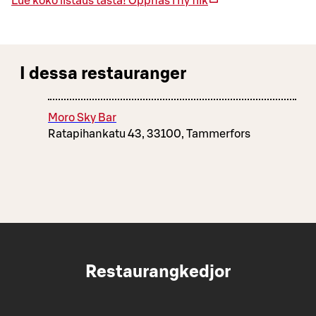
Lue koko listaus tästä!
Öppnas i ny flik
I dessa restauranger
Moro Sky Bar
Ratapihankatu 43, 33100, Tammerfors
Restaurangkedjor