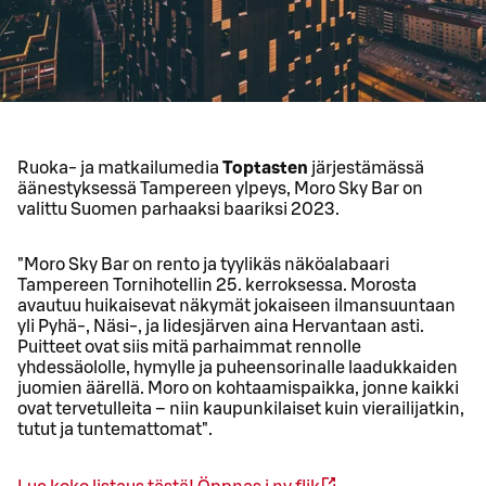
Ruoka- ja matkailumedia
Toptasten
järjestämässä
äänestyksessä Tampereen ylpeys, Moro Sky Bar on
valittu Suomen parhaaksi baariksi 2023.
"Moro Sky Bar on rento ja tyylikäs näköalabaari
Tampereen Tornihotellin 25. kerroksessa. Morosta
avautuu huikaisevat näkymät jokaiseen ilmansuuntaan
yli Pyhä-, Näsi-, ja Iidesjärven aina Hervantaan asti.
Puitteet ovat siis mitä parhaimmat rennolle
yhdessäololle, hymylle ja puheensorinalle laadukkaiden
juomien äärellä. Moro on kohtaamispaikka, jonne kaikki
ovat tervetulleita – niin kaupunkilaiset kuin vierailijatkin,
tutut ja tuntemattomat".