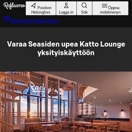
Gå till huvudinnehållet
Position
Öppna
Helsingfors
Logga in
Sök
mobilmenyn
Boka bord
Helsingfors
Varaa Seasiden upea Katto Lounge
yksityiskäyttöön