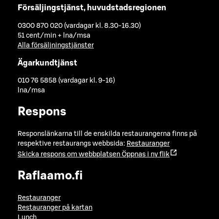
Försäljingstjänst, huvudstadsregionen
0300 870 020 (vardagar kl. 8.30-16.30)
51 cent/min + lna/msa
Alla försäljningstjänster
Ägarkundtjänst
010 76 5858 (vardagar kl. 9-16)
lna/msa
Respons
Responslänkarna till de enskilda restaurangerna finns på
respektive restaurangs webbsida:
Restauranger
Skicka respons om webbplatsen
Öppnas i ny flik
Raflaamo.fi
Restauranger
Restauranger på kartan
Lunch