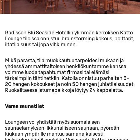
Radisson Blu Seaside Hotellin ylimmän kerroksen Katto
Lounge tiloissa onnistuu brainstorming kokous, polttarit,
iltatilaisuus tai jopa vihkiminen.
Mikä parasta, tila muokkautuu tarpeidesi mukaan ja
yhdessä ammattitaitoisen henkilökuntamme kanssa
voimme luoda tapahtumat firmasi tai elämäsi
tärkeimpiin tähtihetkiin. Katolla onnistuu parhaiten 5-
20 hengen kokoukset ja noin 50 hengen juhlatilaisuudet.
Ruokailtaessa istumapaikkoja löytyy 24 kappaletta.
Varaa saunatilat
Loungeen voi yhdistää myös suomalaisen
saunaelämyksen. Ikkunalliseen saunaan, pyöreän
kiukaan ympärille mahtuu samanaikaisesti