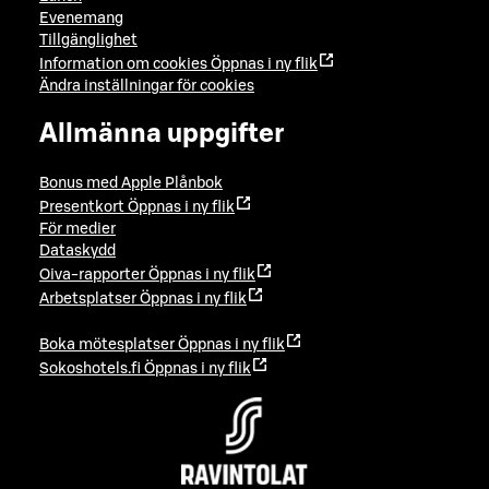
Evenemang
Tillgänglighet
Information om cookies
Öppnas i ny flik
Ändra inställningar för cookies
Allmänna uppgifter
Bonus med Apple Plånbok
Presentkort
Öppnas i ny flik
För medier
Dataskydd
Oiva-rapporter
Öppnas i ny flik
Arbetsplatser
Öppnas i ny flik
Boka mötesplatser
Öppnas i ny flik
Sokoshotels.fi
Öppnas i ny flik