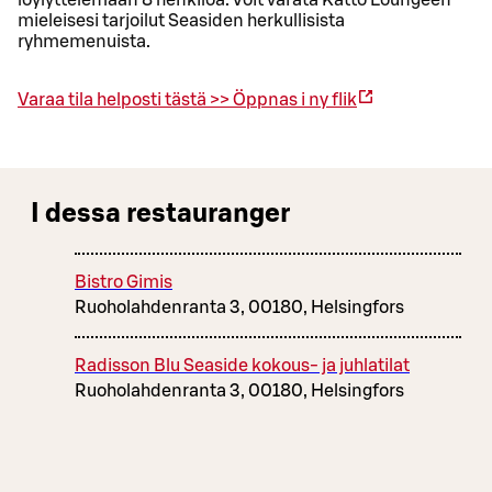
löylyttelemään 8 henkilöä. Voit varata Katto Loungeen
mieleisesi tarjoilut Seasiden herkullisista
ryhmemenuista.
Varaa tila helposti tästä >>
Öppnas i ny flik
I dessa restauranger
Bistro Gimis
Ruoholahdenranta 3, 00180, Helsingfors
Radisson Blu Seaside kokous- ja juhlatilat
Ruoholahdenranta 3, 00180, Helsingfors