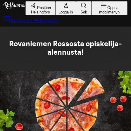
Gå till huvudinnehållet
Position
Öppna
Helsingfors
Logga in
Sök
mobilmenyn
Boka bord
Helsingfors
Rovaniemen Rossosta opiskelija-
alennusta!