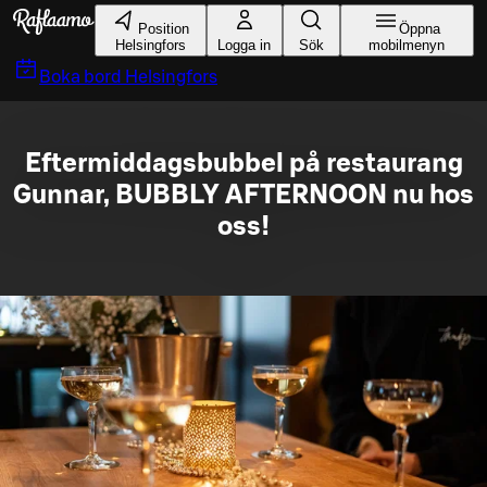
Gå till huvudinnehållet
Position
Öppna
Helsingfors
Logga in
Sök
mobilmenyn
Boka bord
Helsingfors
Eftermiddagsbubbel på restaurang
Gunnar, BUBBLY AFTERNOON nu hos
oss!