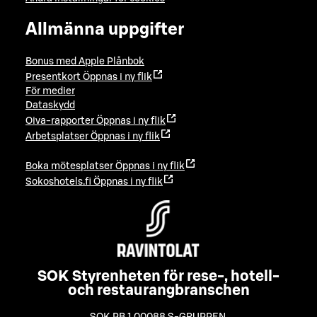
Allmänna uppgifter
Bonus med Apple Plånbok
Presentkort
Öppnas i ny flik
För medier
Dataskydd
Oiva-rapporter
Öppnas i ny flik
Arbetsplatser
Öppnas i ny flik
Boka mötesplatser
Öppnas i ny flik
Sokoshotels.fi
Öppnas i ny flik
SOK Styrenheten för rese-, hotell-
och restaurangbranschen
SOK PB 1 00088 S-GRUPPEN
,