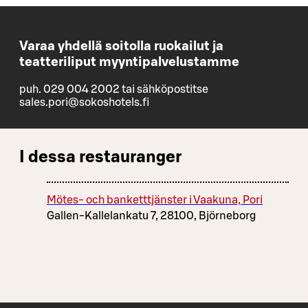
Varaa yhdellä soitolla ruokailut ja
teatteriliput myyntipalvelustamme
puh. 029 004 2002 tai sähköpostitse
sales.pori@sokoshotels.fi
I dessa restauranger
Mötes- och banketttjänster i Vaakuna, Pori
Gallen-Kallelankatu 7, 28100, Björneborg