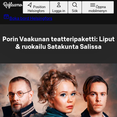
Gå till huvudinnehållet
Position
Öppna
Helsingfors
Logga in
Sök
mobilmenyn
Boka bord
Helsingfors
Porin Vaakunan teatteripaketti: Liput
& ruokailu Satakunta Salissa