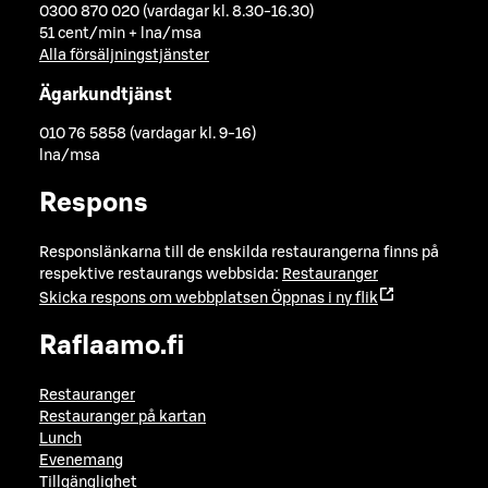
0300 870 020 (vardagar kl. 8.30-16.30)
51 cent/min + lna/msa
Alla försäljningstjänster
Ägarkundtjänst
010 76 5858 (vardagar kl. 9-16)
lna/msa
Respons
Responslänkarna till de enskilda restaurangerna finns på
respektive restaurangs webbsida:
Restauranger
Skicka respons om webbplatsen
Öppnas i ny flik
Raflaamo.fi
Restauranger
Restauranger på kartan
Lunch
Evenemang
Tillgänglighet