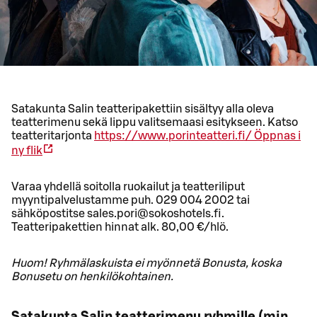
Satakunta Salin teatteripakettiin sisältyy alla oleva
teatterimenu sekä lippu valitsemaasi esitykseen. Katso
teatteritarjonta
https://www.porinteatteri.fi/
Öppnas i
ny flik
Varaa yhdellä soitolla ruokailut ja teatteriliput
myyntipalvelustamme puh. 029 004 2002 tai
sähköpostitse sales.pori@sokoshotels.fi.
Teatteripakettien hinnat alk. 80,00 €/hlö.
Huom! Ryhmälaskuista ei myönnetä Bonusta, koska
Bonusetu on henkilökohtainen.
Satakunta Salin teatterimenu ryhmille (min.