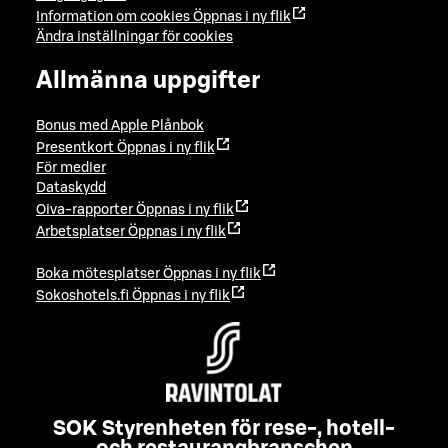
Information om cookies
Öppnas i ny flik
Ändra inställningar för cookies
Allmänna uppgifter
Bonus med Apple Plånbok
Presentkort
Öppnas i ny flik
För medier
Dataskydd
Oiva-rapporter
Öppnas i ny flik
Arbetsplatser
Öppnas i ny flik
Boka mötesplatser
Öppnas i ny flik
Sokoshotels.fi
Öppnas i ny flik
SOK Styrenheten för rese-, hotell-