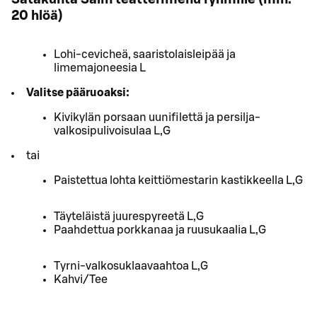
20 hlöä)
Lohi-cevicheä, saaristolaisleipää ja
limemajoneesia L
Valitse pääruoaksi:
Kivikylän porsaan uunifilettä ja persilja-
valkosipulivoisulaa L,G
tai
Paistettua lohta keittiömestarin kastikkeella L,G
Täyteläistä juurespyreetä L,G
Paahdettua porkkanaa ja ruusukaalia L,G
Tyrni-valkosuklaavaahtoa L,G
Kahvi/Tee