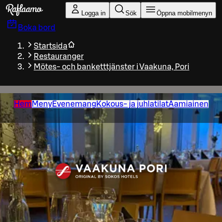
Gå till huvudinnehållet
Logga in
Sök
Öppna mobilmenyn
Boka bord
Startsida
Restauranger
Mötes- och banketttjänster i Vaakuna, Pori
Hem
Meny
Evenemang
Kokous- ja juhlatilat
Aamiainen