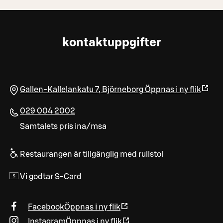
kontaktuppgifter
Gallen-Kallelankatu 7
,
Björneborg
Öppnas i ny flik
029 004 2002
Samtalets pris ina/msa
Restaurangen är tillgänglig med rullstol
Vi godtar S-Card
Facebook
Öppnas i ny flik
Instagram
Öppnas i ny flik