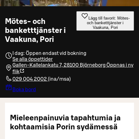
Lägg till favorit: Mötes-
Mötes- och
och banketttjänster i
Vaakuna, Pori
banketttjänster i
Vaakuna, Pori
I dag: Öppen endast vid bokning
Se alla öppettider
Gallen-Kallelankatu 7, 28100 Björneborg
Öppnas i ny
flik
029 004 2002
(
ina/msa
)
Boka bord
Mieleenpainuvia tapahtumia ja
kohtaamisia Porin sydämessä