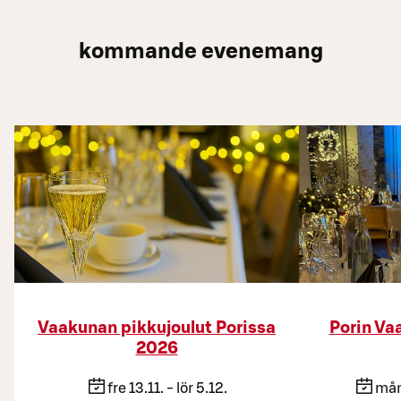
kommande evenemang
Vaakunan pikkujoulut Porissa
Porin Va
2026
fre 13.11. - lör 5.12.
mån