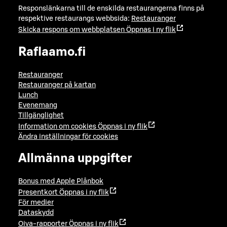
Responslänkarna till de enskilda restaurangerna finns på
respektive restaurangs webbsida:
Restauranger
Skicka respons om webbplatsen
Öppnas i ny flik
Raflaamo.fi
Restauranger
Restauranger på kartan
Lunch
Evenemang
Tillgänglighet
Information om cookies
Öppnas i ny flik
Ändra inställningar för cookies
Allmänna uppgifter
Bonus med Apple Plånbok
Presentkort
Öppnas i ny flik
För medier
Dataskydd
Oiva-rapporter
Öppnas i ny flik