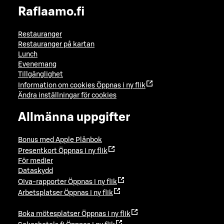
Raflaamo.fi
Restauranger
Restauranger på kartan
Lunch
Evenemang
Tillgänglighet
Information om cookies
Öppnas i ny flik
Ändra inställningar för cookies
Allmänna uppgifter
Bonus med Apple Plånbok
Presentkort
Öppnas i ny flik
För medier
Dataskydd
Oiva-rapporter
Öppnas i ny flik
Arbetsplatser
Öppnas i ny flik
Boka mötesplatser
Öppnas i ny flik