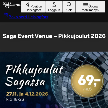
Gå till huvudinnehållet
Position
Öppna
Helsingfors
Logga in
Sök
mobilmenyn
Boka bord
Helsingfors
Saga Event Venue – Pikkujoulut 2026