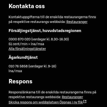
Kontakta oss
Kontaktuppgifterna till de enskilda restaurangerna finns
på respektive restaurangs webbsida:
Restauranger
Försäljingstjänst, huvudstadsregionen
0300 870 020 (vardagar kl. 8.30-16.30)
51 cent/min + lna/msa
Alla försäljningstjänster
Ägarkundtjänst
010 76 5858 (vardagar kl. 9-16)
lna/msa
Respons
Responslänkarna till de enskilda restaurangerna finns på
respektive restaurangs webbsida:
Restauranger
Skicka respons om webbplatsen
Öppnas i ny flik