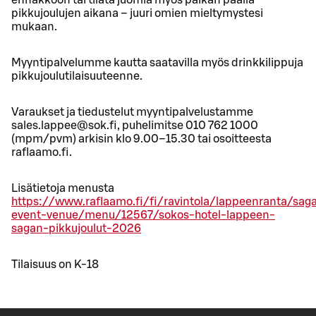
ennakkoon tai tilata juomia myös paikan päällä
pikkujoulujen aikana – juuri omien mieltymystesi
mukaan.
Myyntipalvelumme kautta saatavilla myös drinkkilippuja
pikkujoulutilaisuuteenne.
Varaukset ja tiedustelut myyntipalvelustamme
sales.lappee@sok.fi, puhelimitse 010 762 1000
(mpm/pvm) arkisin klo 9.00–15.30 tai osoitteesta
raflaamo.fi.
Lisätietoja menusta
https://www.raflaamo.fi/fi/ravintola/lappeenranta/sag
event-venue/menu/12567/sokos-hotel-lappeen-
sagan-pikkujoulut-2026
Tilaisuus on K-18