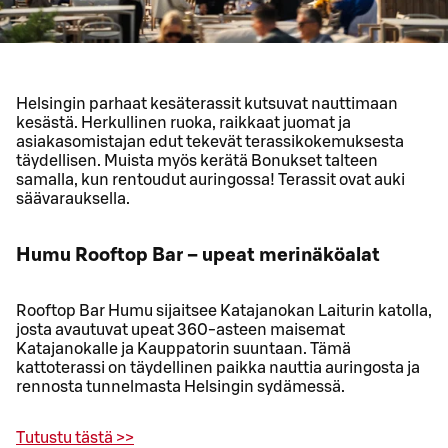
Helsingin parhaat kesäterassit kutsuvat nauttimaan
kesästä. Herkullinen ruoka, raikkaat juomat ja
asiakasomistajan edut tekevät terassikokemuksesta
täydellisen. Muista myös kerätä Bonukset talteen
samalla, kun rentoudut auringossa! Terassit ovat auki
säävarauksella.
Humu Rooftop Bar – upeat merinäköalat
Rooftop Bar Humu sijaitsee Katajanokan Laiturin katolla,
josta avautuvat upeat 360-asteen maisemat
Katajanokalle ja Kauppatorin suuntaan. Tämä
kattoterassi on täydellinen paikka nauttia auringosta ja
rennosta tunnelmasta Helsingin sydämessä.
Tutustu tästä >>