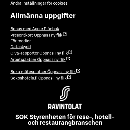
Ändra inställningar för cookies
Allmänna uppgifter
Bonus med Apple Plånbok
Presentkort
Öppnas i ny flik
För medier
Dataskydd
Oiva-rapporter
Öppnas i ny flik
Arbetsplatser
Öppnas i ny flik
Boka mötesplatser
Öppnas i ny flik
Sokoshotels.fi
Öppnas i ny flik
SOK Styrenheten för rese-, hotell-
och restaurangbranschen