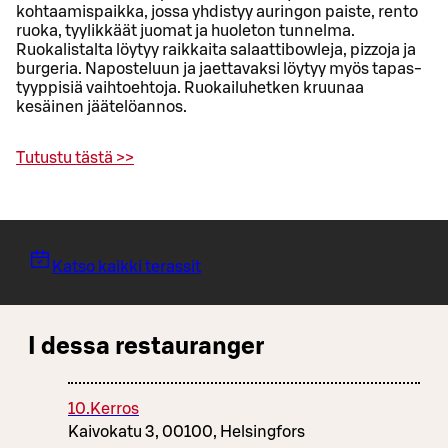
kohtaamispaikka, jossa yhdistyy auringon paiste, rento
ruoka, tyylikkäät juomat ja huoleton tunnelma.
Ruokalistalta löytyy raikkaita salaattibowleja, pizzoja ja
burgeria. Naposteluun ja jaettavaksi löytyy myös tapas-
tyyppisiä vaihtoehtoja. Ruokailuhetken kruunaa
kesäinen jäätelöannos.
Tutustu tästä >>
Katso kaikki terassit
I dessa restauranger
10.Kerros
Kaivokatu 3, 00100, Helsingfors