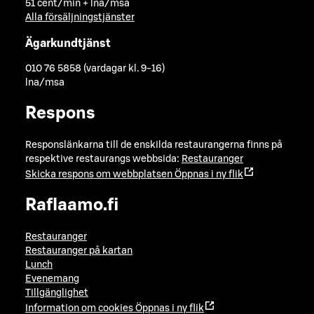
51 cent/min + lna/msa
Alla försäljningstjänster
Ägarkundtjänst
010 76 5858 (vardagar kl. 9-16)
lna/msa
Respons
Responslänkarna till de enskilda restaurangerna finns på
respektive restaurangs webbsida:
Restauranger
Skicka respons om webbplatsen
Öppnas i ny flik
Raflaamo.fi
Restauranger
Restauranger på kartan
Lunch
Evenemang
Tillgänglighet
Information om cookies
Öppnas i ny flik