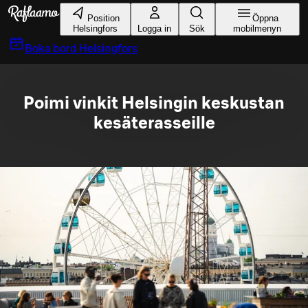
Gå till huvudinnehållet
Position
Öppna
Helsingfors
Logga in
Sök
mobilmenyn
Boka bord
Helsingfors
Poimi vinkit Helsingin keskustan
kesäterasseille