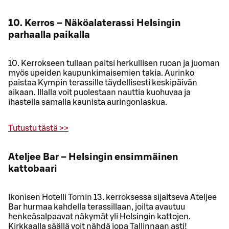
10. Kerros – Näköalaterassi Helsingin
parhaalla paikalla
10. Kerrokseen tullaan paitsi herkullisen ruoan ja juoman
myös upeiden kaupunkimaisemien takia. Aurinko
paistaa Kympin terassille täydellisesti keskipäivän
aikaan. Illalla voit puolestaan nauttia kuohuvaa ja
ihastella samalla kaunista auringonlaskua.
Tutustu tästä >>
Ateljee Bar – Helsingin ensimmäinen
kattobaari
Ikonisen Hotelli Tornin 13. kerroksessa sijaitseva Ateljee
Bar hurmaa kahdella terassillaan, joilta avautuu
henkeäsalpaavat näkymät yli Helsingin kattojen.
Kirkkaalla säällä voit nähdä jopa Tallinnaan asti!