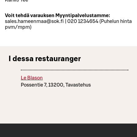
Kahvi/Tee
Voit tehdä varauksen Myyntipalvelustamme:
sales.hameenmaa@sok.fi | 020 1234654 (Puhelun hinta
pvm/mpm)
I dessa restauranger
Le Blason
Possentie 7, 13200, Tavastehus