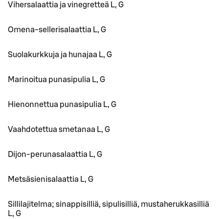
Vihersalaattia ja vinegretteä L, G
Omena-sellerisalaattia L, G
Suolakurkkuja ja hunajaa L, G
Marinoitua punasipulia L, G
Hienonnettua punasipulia L, G
Vaahdotettua smetanaa L, G
Dijon-perunasalaattia L, G
Metsäsienisalaattia L, G
Sillilajitelma; sinappisilliä, sipulisilliä, mustaherukkasilliä
L, G