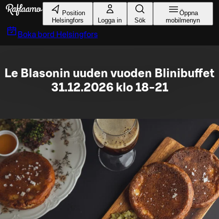
Gå till huvudinnehållet
Position
Öppna
Helsingfors
Logga in
Sök
mobilmenyn
Boka bord
Helsingfors
Le Blasonin uuden vuoden Blinibuffet
31.12.2026 klo 18-21