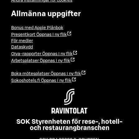
Ändra inställningar för cookies
Allmänna uppgifter
Bonus med Apple Plånbok
Presentkort
Öppnas i ny flik
För medier
Dataskydd
Oiva-rapporter
Öppnas i ny flik
Arbetsplatser
Öppnas i ny flik
Boka mötesplatser
Öppnas i ny flik
Sokoshotels.fi
Öppnas i ny flik
SOK Styrenheten för rese-, hotell-
och restaurangbranschen