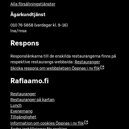
Alla försäljningstjänster
Ägarkundtjänst
010 76 5858 (vardagar kl. 9-16)
lna/msa
Respons
Responslänkarna till de enskilda restaurangerna finns på
respektive restaurangs webbsida:
Restauranger
Skicka respons om webbplatsen
Öppnas i ny flik
Raflaamo.fi
Restauranger
Restauranger på kartan
Lunch
Evenemang
Tillgänglighet
Information om cookies
Öppnas i ny flik