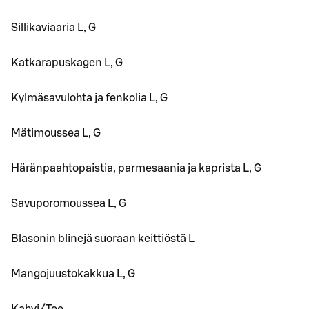
Sillikaviaaria L, G
Katkarapuskagen L, G
Kylmäsavulohta ja fenkolia L, G
Mätimoussea L, G
Häränpaahtopaistia, parmesaania ja kaprista L, G
Savuporomoussea L, G
Blasonin blinejä suoraan keittiöstä L
Mangojuustokakkua L, G