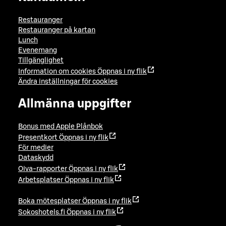
Restauranger
Restauranger på kartan
Lunch
Evenemang
Tillgänglighet
Information om cookies
Öppnas i ny flik
Ändra inställningar för cookies
Allmänna uppgifter
Bonus med Apple Plånbok
Presentkort
Öppnas i ny flik
För medier
Dataskydd
Oiva-rapporter
Öppnas i ny flik
Arbetsplatser
Öppnas i ny flik
Boka mötesplatser
Öppnas i ny flik
Sokoshotels.fi
Öppnas i ny flik