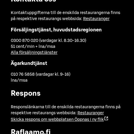
Kontaktuppgifterna till de enskilda restaurangerna finns
på respektive restaurangs webbsida:
Restauranger
Försäljingstjänst, huvudstadsregionen
0300 870 020 (vardagar kl. 8.30-16.30)
51 cent/min + lna/msa
Alla försäljningstjänster
Ägarkundtjänst
010 76 5858 (vardagar kl. 9-16)
lna/msa
Respons
Responslänkarna till de enskilda restaurangerna finns på
respektive restaurangs webbsida:
Restauranger
Skicka respons om webbplatsen
Öppnas i ny flik
Raflaamo.fi