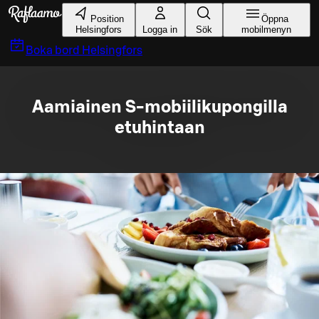
Gå till huvudinnehållet
Position
Öppna
Helsingfors
Logga in
Sök
mobilmenyn
Boka bord
Helsingfors
Aamiainen S-mobiilikupongilla
etuhintaan