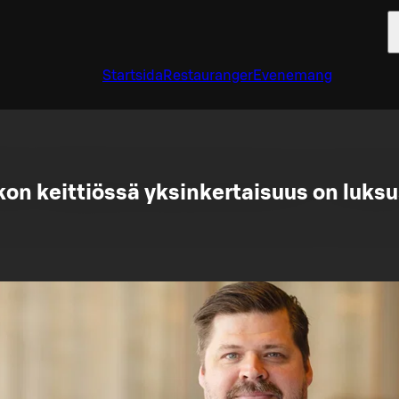
Startsida
Restauranger
Evenemang
on keittiössä yksinkertaisuus on luks