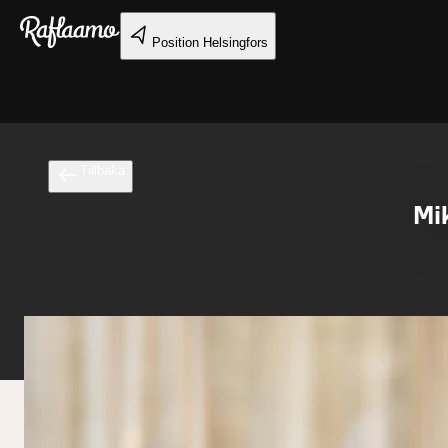
Gå till huvudinnehållet
Position
Helsingfors
Tillbaka
Mik