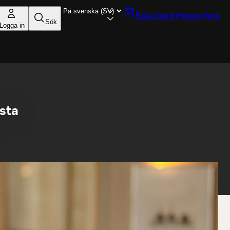
Boka bord
Helsingfors
Sök
Logga in
usta