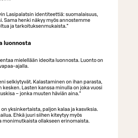
in Lasipalatsin identiteettiä: suomalaisuus,
anssi. Sama henki näkyy myös annostemme
eltua ja tarkoituksenmukaista.”
a luonnosta
ntaa mielellään ideoita luonnosta. Luonto on
vapaa-ajalla.
ni selkiytyvät. Kalastaminen on ihan parasta,
 kesken. Lasten kanssa minulla on joka vuosi
tuskisa – jonka muuten häviän aina.”
n yksinkertaista, paljon kalaa ja kasviksia.
ilua. Ehkä juuri siihen kiteytyy myös
olla monimutkaista ollakseen erinomaista.