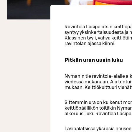
Ravintola Lasipalatsin keittiö
syntyy yksinkertaisuudesta ja 
Klassinen tyyli, vahva keittiötii
ravintolan ajassa kiinni.
Pitkän uran uusin luku
Nymanin tie ravintola-alalle al
viedessä mukanaan. Ala tuntui 
mukaan. Keittiökulttuuri viehätti,
Sittemmin ura on kulkenut mone
keittiöpäällikön töitäkin Nyman
alkoi uusi luku Ravintola Lasipa
Lasipalatsissa yksi asia nousee 