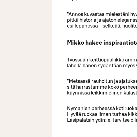
”Annos kuvastaa mielestäni hyv
pitkä historia ja ajaton eleg
esillepanossa – selkeää, huolit
Mikko hakee inspiraatiot
Työssään keittiöpäällikkö amme
lähellä hänen sydäntään myös 
”Metsässä rauhoitun ja ajatukse
sitä harrastamme koko perheen
käynnissä leikkimielinen kalas
Nymanien perheessä kotiruoka o
Hyvää ruokaa ilman turhaa kikka
Lasipalatsin ydin: ei tarvitse 