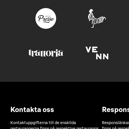
Kontakta oss
Respon
Kontaktuppgifterna till de enskilda
Responslänkarn
restaurangerna finns på respektive restaurangs
finns på respe