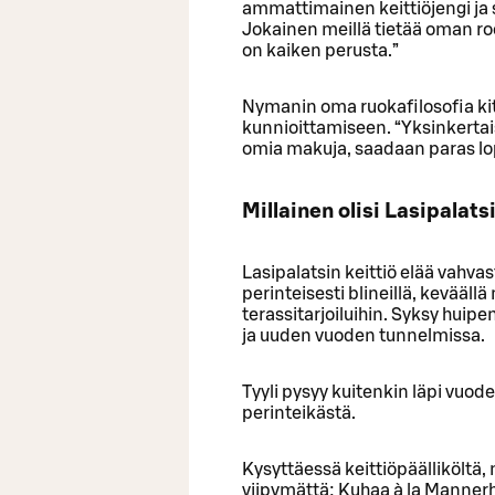
ammattimainen keittiöjengi ja 
Jokainen meillä tietää oman roo
on kaiken perusta.”
Nymanin oma ruokafilosofia ki
kunnioittamiseen. “Yksinkerta
omia makuja, saadaan paras lo
Millainen olisi Lasipalats
Lasipalatsin keittiö elää vahv
perinteisesti blineillä, kevääll
terassitarjoiluihin. Syksy huipen
ja uuden vuoden tunnelmissa.
Tyyli pysyy kuitenkin läpi vuode
perinteikästä.
Kysyttäessä keittiöpäälliköltä, 
viipymättä: Kuhaa à la Manner