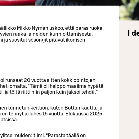
päällikkö Mikko Nyman uskoo, että paras ruoka
I d
hyvien raaka-aineiden kunnioittamisesta.
mi ja suositut sesongit pitävät ikonisen
koi runsaat 20 vuotta sitten kokkiopintojen
heti omalta. “Tämä oli helppo maailma hypätä
 ja töitä riitti niin paljon kuin jaksoi tehdä.”
n tunnetun keittiön, kuten Bottan kautta, ja
 on tehnyt jo lähes 15 vuotta. Elokuussa 2025
latsissa.
ylitse muiden: tiimi. “Parasta täällä on