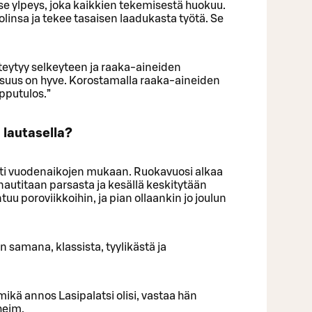
se ylpeys, joka kaikkien tekemisestä huokuu.
linsa ja tekee tasaisen laadukasta työtä. Se
teytyy selkeyteen ja raaka-aineiden
isuus on hyve. Korostamalla raaka-aineiden
pputulos.”
i lautasella?
asti vuodenaikojen mukaan. Ruokavuosi alkaa
ä nautitaan parsasta ja kesällä keskitytään
tuu poroviikkoihin, ja pian ollaankin jo joulun
n samana, klassista, tyylikästä ja
mikä annos Lasipalatsi olisi, vastaa hän
heim.