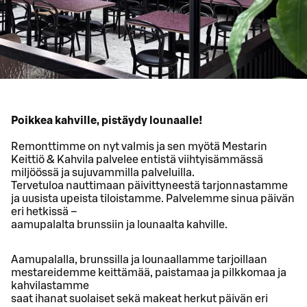
Poikkea kahville, pistäydy lounaalle!
Remonttimme on nyt valmis ja sen myötä Mestarin
Keittiö & Kahvila palvelee entistä viihtyisämmässä
miljöössä ja sujuvammilla palveluilla.
Tervetuloa nauttimaan päivittyneestä tarjonnastamme
ja uusista upeista tiloistamme. Palvelemme sinua päivän
eri hetkissä ⁠–⁠
aamupalalta brunssiin ja lounaalta kahville.
Aamupalalla, brunssilla ja lounaallamme tarjoillaan
mestareidemme keittämää, paistamaa ja pilkkomaa ja
kahvilastamme
saat ihanat suolaiset sekä makeat herkut päivän eri