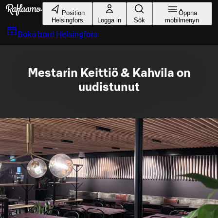
Gå till huvudinnehållet
Position
Öppna
Helsingfors
Logga in
Sök
mobilmenyn
Boka bord
Helsingfors
Mestarin Keittiö & Kahvila on
uudistunut