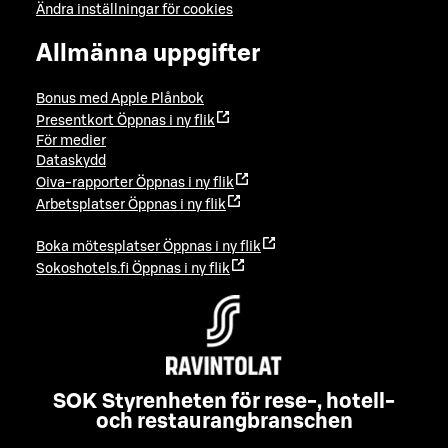
Ändra inställningar för cookies
Allmänna uppgifter
Bonus med Apple Plånbok
Presentkort
Öppnas i ny flik
För medier
Dataskydd
Oiva-rapporter
Öppnas i ny flik
Arbetsplatser
Öppnas i ny flik
Boka mötesplatser
Öppnas i ny flik
Sokoshotels.fi
Öppnas i ny flik
SOK Styrenheten för rese-, hotell-
och restaurangbranschen