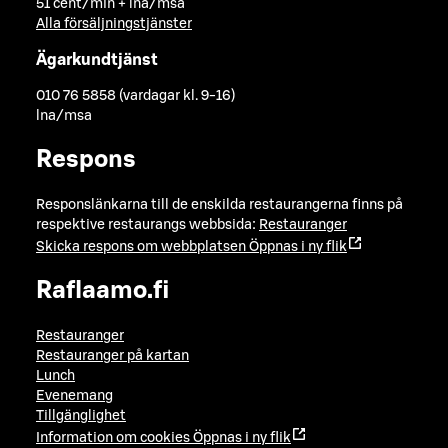
51 cent/min + lna/msa
Alla försäljningstjänster
Ägarkundtjänst
010 76 5858 (vardagar kl. 9-16)
lna/msa
Respons
Responslänkarna till de enskilda restaurangerna finns på
respektive restaurangs webbsida:
Restauranger
Skicka respons om webbplatsen
Öppnas i ny flik
Raflaamo.fi
Restauranger
Restauranger på kartan
Lunch
Evenemang
Tillgänglighet
Information om cookies
Öppnas i ny flik