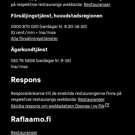
på respektive restaurangs webbsida:
Restauranger
Försäljingstjänst, huvudstadsregionen
0300 870 020 (vardagar kl. 8.30-16.30)
51 cent/min + lna/msa
Alla försäljningstjänster
Ägarkundtjänst
010 76 5858 (vardagar kl. 9-16)
lna/msa
Respons
Responslänkarna till de enskilda restaurangerna finns på
respektive restaurangs webbsida:
Restauranger
Skicka respons om webbplatsen
Öppnas i ny flik
Raflaamo.fi
Restauranger