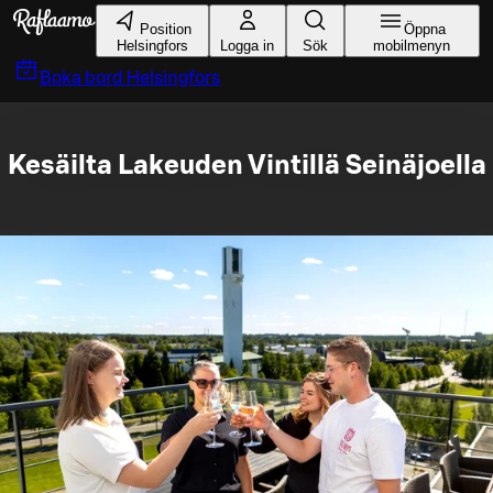
Gå till huvudinnehållet
Position
Öppna
Helsingfors
Logga in
Sök
mobilmenyn
Boka bord
Helsingfors
Kesäilta Lakeuden Vintillä Seinäjoella