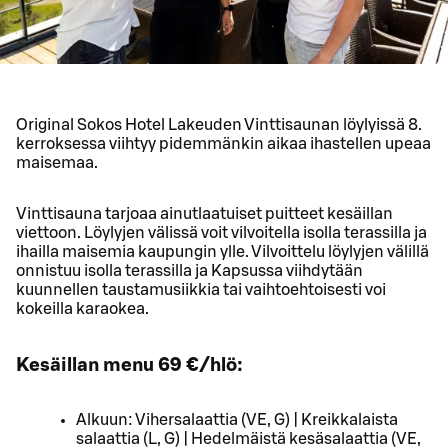
Original Sokos Hotel Lakeuden Vinttisaunan löylyissä 8.
kerroksessa viihtyy pidemmänkin aikaa ihastellen upeaa
maisemaa.
Vinttisauna tarjoaa ainutlaatuiset puitteet kesäillan
viettoon. Löylyjen välissä voit vilvoitella isolla terassilla ja
ihailla maisemia kaupungin ylle. Vilvoittelu löylyjen välillä
onnistuu isolla terassilla ja Kapsussa viihdytään
kuunnellen taustamusiikkia tai vaihtoehtoisesti voi
kokeilla karaokea.
Kesäillan menu 69 €/hlö:
Alkuun: Vihersalaattia (VE, G) | Kreikkalaista
salaattia (L, G) | Hedelmäistä kesäsalaattia (VE,