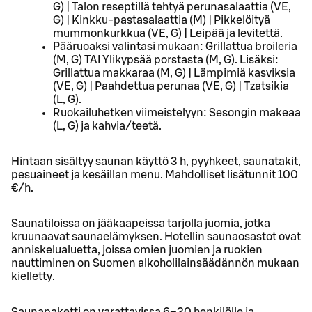
G) | Talon reseptillä tehtyä perunasalaattia (VE,
G) | Kinkku-pastasalaattia (M) | Pikkelöityä
mummonkurkkua (VE, G) | Leipää ja levitettä.
Pääruoaksi valintasi mukaan: Grillattua broileria
(M, G) TAI Ylikypsää porstasta (M, G). Lisäksi:
Grillattua makkaraa (M, G) | Lämpimiä kasviksia
(VE, G) | Paahdettua perunaa (VE, G) | Tzatsikia
(L, G).
Ruokailuhetken viimeistelyyn: Sesongin makeaa
(L, G) ja kahvia/teetä.
Hintaan sisältyy saunan käyttö 3 h, pyyhkeet, saunatakit,
pesuaineet ja kesäillan menu. Mahdolliset lisätunnit 100
€/h.
Saunatiloissa on jääkaapeissa tarjolla juomia, jotka
kruunaavat saunaelämyksen. Hotellin saunaosastot ovat
anniskelualuetta, joissa omien juomien ja ruokien
nauttiminen on Suomen alkoholilainsäädännön mukaan
kielletty.