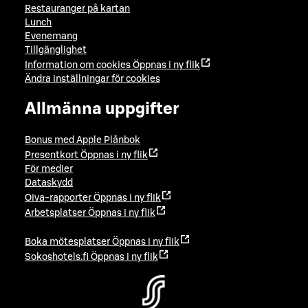
Restauranger på kartan
Lunch
Evenemang
Tillgänglighet
Information om cookies
Öppnas i ny flik
Ändra inställningar för cookies
Allmänna uppgifter
Bonus med Apple Plånbok
Presentkort
Öppnas i ny flik
För medier
Dataskydd
Oiva-rapporter
Öppnas i ny flik
Arbetsplatser
Öppnas i ny flik
Boka mötesplatser
Öppnas i ny flik
Sokoshotels.fi
Öppnas i ny flik