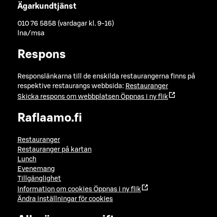
Ägarkundtjänst
010 76 5858 (vardagar kl. 9-16)
lna/msa
Respons
Responslänkarna till de enskilda restaurangerna finns på
respektive restaurangs webbsida:
Restauranger
Skicka respons om webbplatsen
Öppnas i ny flik
Raflaamo.fi
Restauranger
Restauranger på kartan
Lunch
Evenemang
Tillgänglighet
Information om cookies
Öppnas i ny flik
Ändra inställningar för cookies