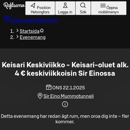
Gå till huvudinnehållet
Position
Öppna
Helsingfors
Logga in
Sök
mobilmenyn
Boka bord
Helsingfors
Startsida
Evenemang
Keisari Keskiviikko - Keisari-oluet alk.
4 € keskiviikkoisin Sir Einossa
ONS 22.1.2025
Sir Eino Mummotunneli
Detta evenemang har redan ägt rum, men oroa dig inte – fler
kommer.