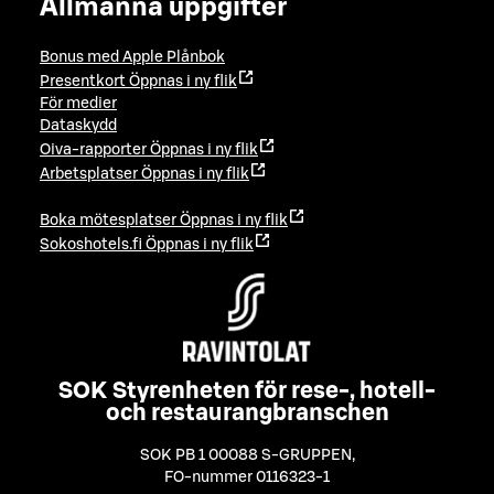
Allmänna uppgifter
Bonus med Apple Plånbok
Presentkort
Öppnas i ny flik
För medier
Dataskydd
Oiva-rapporter
Öppnas i ny flik
Arbetsplatser
Öppnas i ny flik
Boka mötesplatser
Öppnas i ny flik
Sokoshotels.fi
Öppnas i ny flik
SOK Styrenheten för rese-, hotell-
och restaurangbranschen
SOK PB 1 00088 S-GRUPPEN
,
FO-nummer 0116323-1