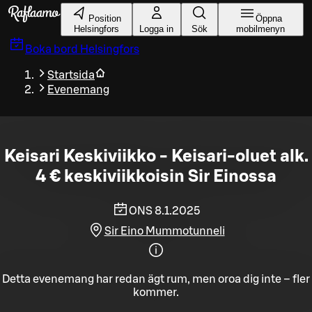
Gå till huvudinnehållet
Position
Öppna
Helsingfors
Logga in
Sök
mobilmenyn
Boka bord
Helsingfors
Startsida
Evenemang
Keisari Keskiviikko - Keisari-oluet alk.
4 € keskiviikkoisin Sir Einossa
ONS 8.1.2025
Sir Eino Mummotunneli
Detta evenemang har redan ägt rum, men oroa dig inte – fler
kommer.