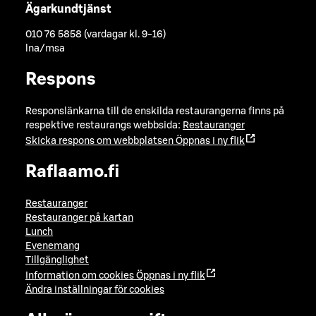
Ägarkundtjänst
010 76 5858 (vardagar kl. 9-16)
lna/msa
Respons
Responslänkarna till de enskilda restaurangerna finns på
respektive restaurangs webbsida:
Restauranger
Skicka respons om webbplatsen
Öppnas i ny flik
Raflaamo.fi
Restauranger
Restauranger på kartan
Lunch
Evenemang
Tillgänglighet
Information om cookies
Öppnas i ny flik
Ändra inställningar för cookies