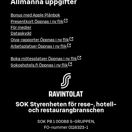
Allmänna uppgifter
Bonus med Apple Plånbok
Presentkort
Öppnas i ny flik
För medier
Dataskydd
Oiva-rapporter
Öppnas i ny flik
Arbetsplatser
Öppnas i ny flik
Boka mötesplatser
Öppnas i ny flik
Sokoshotels.fi
Öppnas i ny flik
SOK Styrenheten för rese-, hotell-
och restaurangbranschen
SOK PB 1 00088 S-GRUPPEN
,
FO-nummer 0116323-1