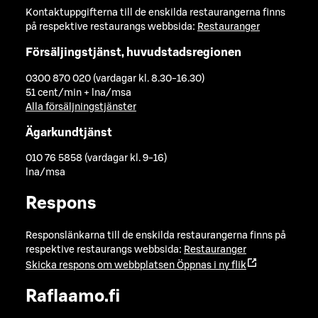
Kontaktuppgifterna till de enskilda restaurangerna finns
på respektive restaurangs webbsida:
Restauranger
Försäljingstjänst, huvudstadsregionen
0300 870 020 (vardagar kl. 8.30-16.30)
51 cent/min + lna/msa
Alla försäljningstjänster
Ägarkundtjänst
010 76 5858 (vardagar kl. 9-16)
lna/msa
Respons
Responslänkarna till de enskilda restaurangerna finns på
respektive restaurangs webbsida:
Restauranger
Skicka respons om webbplatsen
Öppnas i ny flik
Raflaamo.fi