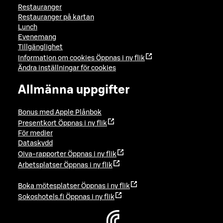
Restauranger
Restauranger på kartan
Lunch
Evenemang
Tillgänglighet
Information om cookies
Öppnas i ny flik
Ändra inställningar för cookies
Allmänna uppgifter
Bonus med Apple Plånbok
Presentkort
Öppnas i ny flik
För medier
Dataskydd
Oiva-rapporter
Öppnas i ny flik
Arbetsplatser
Öppnas i ny flik
Boka mötesplatser
Öppnas i ny flik
Sokoshotels.fi
Öppnas i ny flik