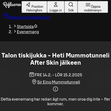
Gå till huvudinnehållet
Position
Öppna
Helsingfors
Logga in
Sök
mobilmenyn
Boka bord
Helsingfors
Startsida
Evenemang
Talon tiskijukka - Heti Mummotunneli
After Skin jälkeen
FRE 14.2. - LÖR 15.2.2025
Sir Eino Mummotunneli
Detta evenemang har redan ägt rum, men oroa dig inte – fler
kommer.