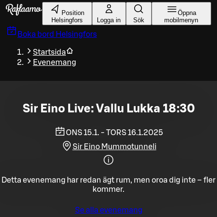
Gå till huvudinnehållet
Position
Öppna
Helsingfors
Logga in
Sök
mobilmenyn
Boka bord
Helsingfors
Startsida
Evenemang
Sir Eino Live: Vallu Lukka 18:30
ONS 15.1. - TORS 16.1.2025
Sir Eino Mummotunneli
Detta evenemang har redan ägt rum, men oroa dig inte – fler
kommer.
Se alla evenemang