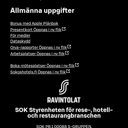
Allmänna uppgifter
Bonus med Apple Plånbok
Presentkort
Öppnas i ny flik
För medier
Dataskydd
Oiva-rapporter
Öppnas i ny flik
Arbetsplatser
Öppnas i ny flik
Boka mötesplatser
Öppnas i ny flik
Sokoshotels.fi
Öppnas i ny flik
SOK Styrenheten för rese-, hotell-
och restaurangbranschen
SOK PB 1 00088 S-GRUPPEN
,