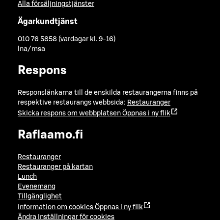
Alla försäljningstjänster
Ägarkundtjänst
010 76 5858 (vardagar kl. 9-16)
lna/msa
Respons
Responslänkarna till de enskilda restaurangerna finns på
respektive restaurangs webbsida:
Restauranger
Skicka respons om webbplatsen
Öppnas i ny flik
Raflaamo.fi
Restauranger
Restauranger på kartan
Lunch
Evenemang
Tillgänglighet
Information om cookies
Öppnas i ny flik
Ändra inställningar för cookies