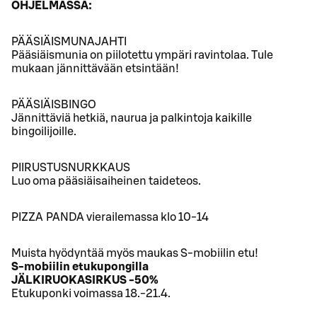
OHJELMASSA:
PÄÄSIÄISMUNAJAHTI
Pääsiäismunia on piilotettu ympäri ravintolaa. Tule
mukaan jännittävään etsintään!
PÄÄSIÄISBINGO
Jännittäviä hetkiä, naurua ja palkintoja kaikille
bingoilijoille.
PIIRUSTUSNURKKAUS
Luo oma pääsiäisaiheinen taideteos.
PIZZA PANDA vierailemassa klo 10-14
Muista hyödyntää myös maukas S-mobiilin etu!
S-mobiilin etukupongilla
JÄLKIRUOKASIRKUS -50%
Etukuponki voimassa 18.-21.4.