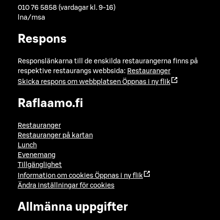
010 76 5858 (vardagar kl. 9-16)
lna/msa
Respons
Responslänkarna till de enskilda restaurangerna finns på
respektive restaurangs webbsida:
Restauranger
Skicka respons om webbplatsen
Öppnas i ny flik
Raflaamo.fi
Restauranger
Restauranger på kartan
Lunch
Evenemang
Tillgänglighet
Information om cookies
Öppnas i ny flik
Ändra inställningar för cookies
Allmänna uppgifter