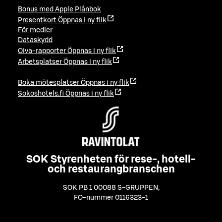
Bonus med Apple Plånbok
Presentkort
Öppnas i ny flik
För medier
Dataskydd
Oiva-rapporter
Öppnas i ny flik
Arbetsplatser
Öppnas i ny flik
Boka mötesplatser
Öppnas i ny flik
Sokoshotels.fi
Öppnas i ny flik
SOK Styrenheten för rese-, hotell-
och restaurangbranschen
SOK PB 1 00088 S-GRUPPEN
,
FO-nummer 0116323-1