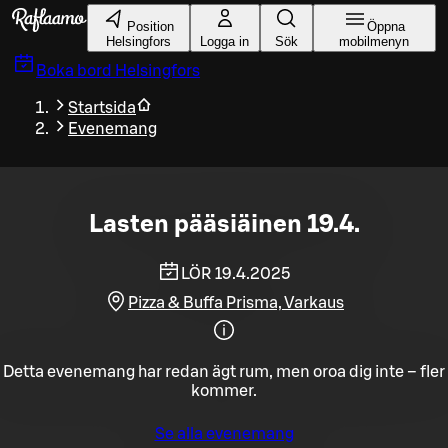
Gå till huvudinnehållet
Position
Öppna
Helsingfors
Logga in
Sök
mobilmenyn
Boka bord
Helsingfors
Startsida
Evenemang
Lasten pääsiäinen 19.4.
LÖR 19.4.2025
Pizza & Buffa Prisma, Varkaus
Detta evenemang har redan ägt rum, men oroa dig inte – fler
kommer.
Se alla evenemang