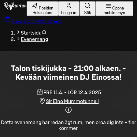
Gå till huvudinnehållet
Position
Öppna
Helsingfors
Logga in
Sök
mobilmenyn
Boka bord
Helsingfors
Startsida
Evenemang
Talon tiskijukka - 21:00 alkaen. -
Kevään viimeinen DJ Einossa!
FRE 11.4. - LÖR 12.4.2025
Sir Eino Mummotunneli
Detta evenemang har redan ägt rum, men oroa dig inte – fler
kommer.