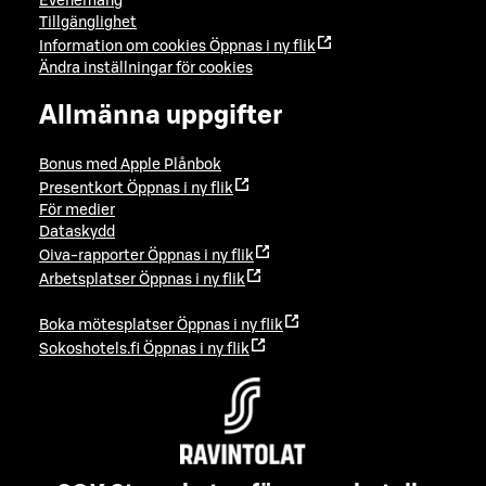
Evenemang
Tillgänglighet
Information om cookies
Öppnas i ny flik
Ändra inställningar för cookies
Allmänna uppgifter
Bonus med Apple Plånbok
Presentkort
Öppnas i ny flik
För medier
Dataskydd
Oiva-rapporter
Öppnas i ny flik
Arbetsplatser
Öppnas i ny flik
Boka mötesplatser
Öppnas i ny flik
Sokoshotels.fi
Öppnas i ny flik