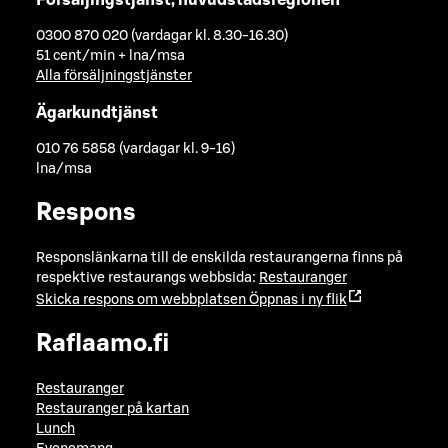
Försäljingstjänst, huvudstadsregionen
0300 870 020 (vardagar kl. 8.30-16.30)
51 cent/min + lna/msa
Alla försäljningstjänster
Ägarkundtjänst
010 76 5858 (vardagar kl. 9-16)
lna/msa
Respons
Responslänkarna till de enskilda restaurangerna finns på
respektive restaurangs webbsida:
Restauranger
Skicka respons om webbplatsen
Öppnas i ny flik
Raflaamo.fi
Restauranger
Restauranger på kartan
Lunch