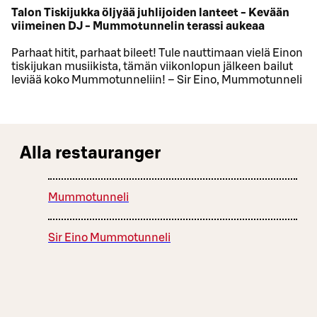
Talon Tiskijukka öljyää juhlijoiden lanteet - Kevään
viimeinen DJ - Mummotunnelin terassi aukeaa
Parhaat hitit, parhaat bileet! Tule nauttimaan vielä Einon
tiskijukan musiikista, tämän viikonlopun jälkeen bailut
leviää koko Mummotunneliin! – Sir Eino, Mummotunneli
Alla restauranger
Mummotunneli
Sir Eino Mummotunneli