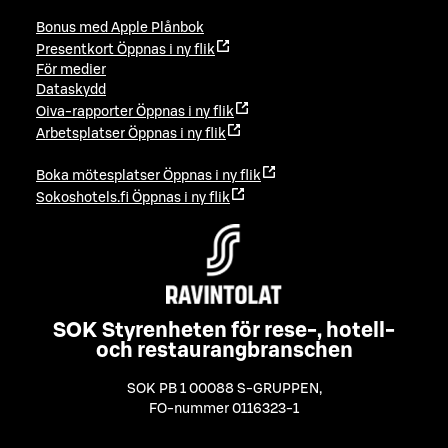
Bonus med Apple Plånbok
Presentkort
Öppnas i ny flik
För medier
Dataskydd
Oiva-rapporter
Öppnas i ny flik
Arbetsplatser
Öppnas i ny flik
Boka mötesplatser
Öppnas i ny flik
Sokoshotels.fi
Öppnas i ny flik
SOK Styrenheten för rese-, hotell-
och restaurangbranschen
SOK PB 1 00088 S-GRUPPEN
,
FO-nummer 0116323-1