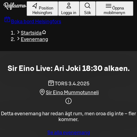
Gå till huvudinnehållet
Position
Öppna
Helsingfors
Logga in
Sök
mobilmenyn
Boka bord
Helsingfors
Startsida
Evenemang
Sir Eino Live: Ari Joki 18:30 alkaen.
TORS 3.4.2025
Sir Eino Mummotunneli
Detta evenemang har redan ägt rum, men oroa dig inte – fler
kommer.
Se alla evenemang