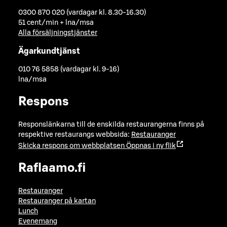
0300 870 020 (vardagar kl. 8.30-16.30)
51 cent/min + lna/msa
Alla försäljningstjänster
Ägarkundtjänst
010 76 5858 (vardagar kl. 9-16)
lna/msa
Respons
Responslänkarna till de enskilda restaurangerna finns på
respektive restaurangs webbsida:
Restauranger
Skicka respons om webbplatsen
Öppnas i ny flik
Raflaamo.fi
Restauranger
Restauranger på kartan
Lunch
Evenemang