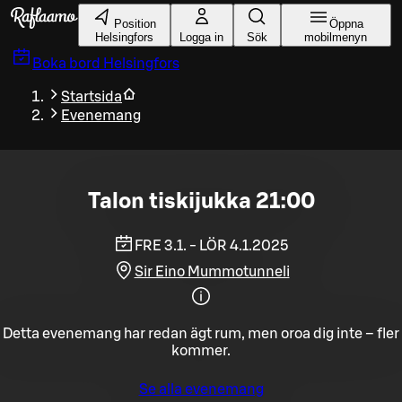
Gå till huvudinnehållet
Position
Öppna
Helsingfors
Logga in
Sök
mobilmenyn
Boka bord
Helsingfors
Startsida
Evenemang
Talon tiskijukka 21:00
FRE 3.1. - LÖR 4.1.2025
Sir Eino Mummotunneli
Detta evenemang har redan ägt rum, men oroa dig inte – fler
kommer.
Se alla evenemang