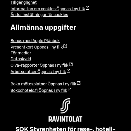
Tillgänglighet
Information om cookies
Öppnas i ny flik
Ändra inställningar för cookies
Allmänna uppgifter
Bonus med Apple Plånbok
Presentkort
Öppnas i ny flik
För medier
Dataskydd
Oiva-rapporter
Öppnas i ny flik
Arbetsplatser
Öppnas i ny flik
Boka mötesplatser
Öppnas i ny flik
Sokoshotels.fi
Öppnas i ny flik
SOK Styrenheten för rese-, hotell-