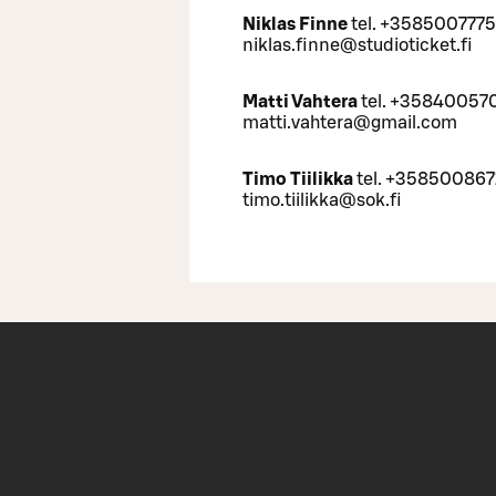
Niklas Finne
tel. +358500777
niklas.finne@studioticket.fi
Matti Vahtera
tel. +35840057
matti.vahtera@gmail.com
Timo Tiilikka
tel. +3585008671
timo.tiilikka@sok.fi