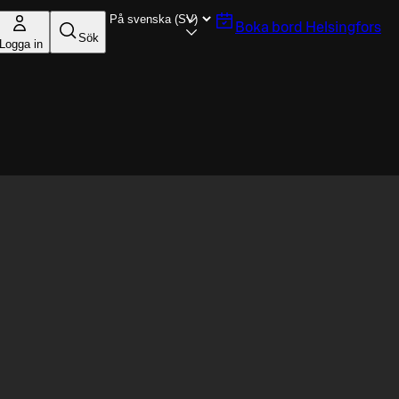
Boka bord
Helsingfors
Sök
Logga in