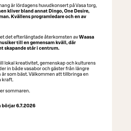
g är lördagens huvudkonsert på Vasa torg,
en kliver bland annat Dingo, One Desire,
nman. Kvällens programledare och en av
get det efterlängtade återkomsten av
Waasa
siker till en gemensam kväll, där
 skapande står i centrum.
ll lokal kreativitet, gemenskap och kulturens
er in både vasabor och gäster från längre
n är som bäst. Välkommen att tillbringa en
 kraft.
der sommaren.
n börjar 6.7.2026