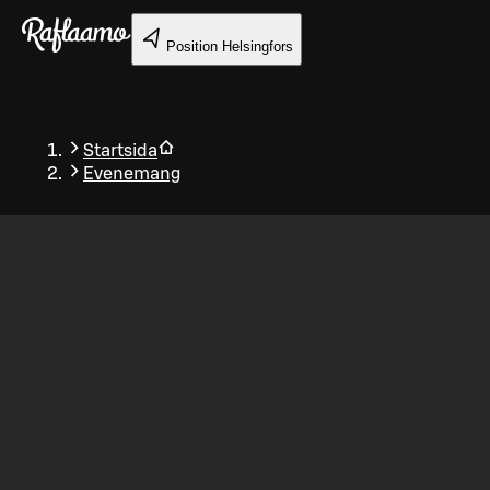
Gå till huvudinnehållet
Position
Helsingfors
Startsida
Evenemang
Tillbaka