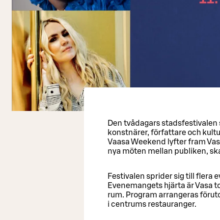
Den tvådagars stadsfestivalen s
konstnärer, författare och kultu
Vaasa Weekend lyfter fram Vasa
nya möten mellan publiken, sk
Festivalen sprider sig till fle
Evenemangets hjärta är Vasa to
rum. Program arrangeras föruto
i centrums restauranger.