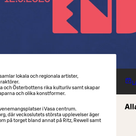
amlar lokala och regionala artister,
raktörer.
L
 och Österbottens rika kulturliv samt skapar
aparna och olika konstformer.
All
ra evenemangsplatser i Vasa centrum.
rg, där veckoslutets största upplevelser äger
m på torget bland annat på Ritz, Rewell samt