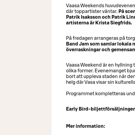
Vaasa Weekends huvudeveneman
där toppartister väntar.
På scen
Patrik Isaksson och Patrik Li
artisterna är Krista Siegfrids.
På fredagen arrangeras på tor
Band Jam som samlar lokala mu
överraskningar och gemensamt
Vaasa Weekend är en hyllning ti
olika former. Evenemanget bjud
bort att uppleva staden när de
helg där Vasa visar sin kulturella
Programmet kompletteras un
Early Bird-biljettförsäljninge
Mer information: