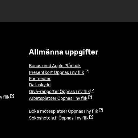
Allmänna uppgifter
Bonus med Apple Plånbok
Presentkort
Öppnas i ny flik
För medier
Dataskydd
Oiva-rapporter
Öppnas i ny flik
y flik
Arbetsplatser
Öppnas i ny flik
Boka mötesplatser
Öppnas i ny flik
Sokoshotels.fi
Öppnas i ny flik