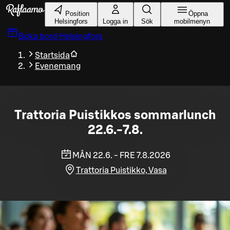
Gå till huvudinnehållet
Position
Öppna
Helsingfors
Logga in
Sök
mobilmenyn
Boka bord
Helsingfors
Startsida
Evenemang
Trattoria Puistikkos sommarlunch
22.6.-7.8.
MÅN 22.6. - FRE 7.8.2026
Trattoria Puistikko, Vasa