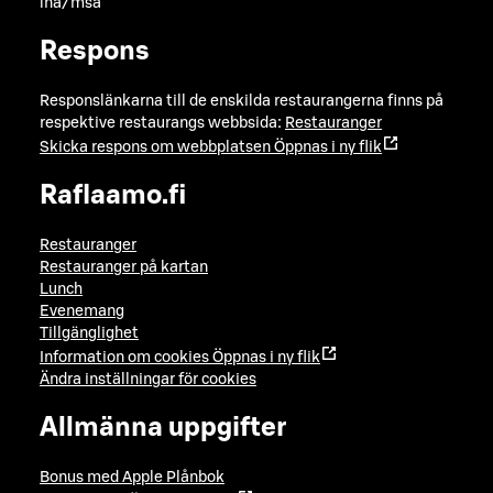
lna/msa
Respons
Responslänkarna till de enskilda restaurangerna finns på
respektive restaurangs webbsida:
Restauranger
Skicka respons om webbplatsen
Öppnas i ny flik
Raflaamo.fi
Restauranger
Restauranger på kartan
Lunch
Evenemang
Tillgänglighet
Information om cookies
Öppnas i ny flik
Ändra inställningar för cookies
Allmänna uppgifter
Bonus med Apple Plånbok