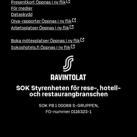
Presentkort
Öppnas i ny flik
För medier
Dataskydd
Oiva-rapporter
Öppnas i ny flik
Arbetsplatser
Öppnas i ny flik
Boka mötesplatser
Öppnas i ny flik
Sokoshotels.fi
Öppnas i ny flik
SOK Styrenheten för rese-, hotell-
och restaurangbranschen
SOK PB 1 00088 S-GRUPPEN
,
FO-nummer 0116323-1