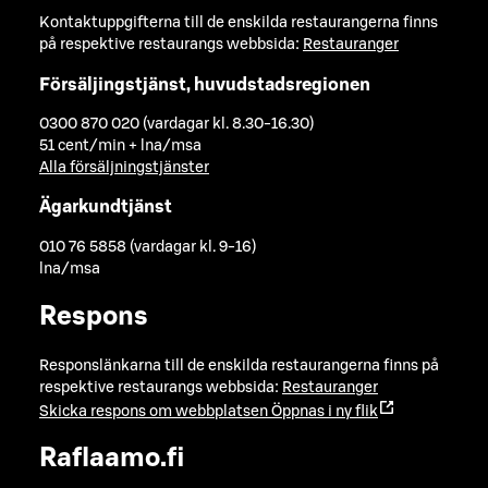
Kontaktuppgifterna till de enskilda restaurangerna finns
på respektive restaurangs webbsida:
Restauranger
Försäljingstjänst, huvudstadsregionen
0300 870 020 (vardagar kl. 8.30-16.30)
51 cent/min + lna/msa
Alla försäljningstjänster
Ägarkundtjänst
010 76 5858 (vardagar kl. 9-16)
lna/msa
Respons
Responslänkarna till de enskilda restaurangerna finns på
respektive restaurangs webbsida:
Restauranger
Skicka respons om webbplatsen
Öppnas i ny flik
Raflaamo.fi