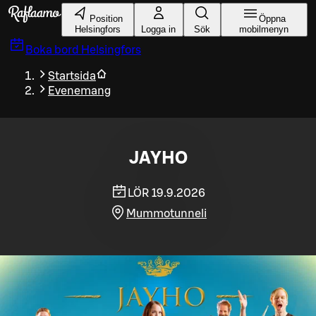
Gå till huvudinnehållet
Position
Öppna
Helsingfors
Logga in
Sök
mobilmenyn
Boka bord
Helsingfors
Startsida
Evenemang
JAYHO
LÖR 19.9.2026
Mummotunneli