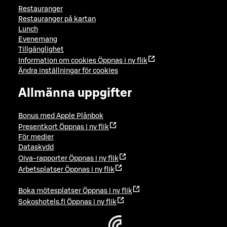
Restauranger
Restauranger på kartan
Lunch
Evenemang
Tillgänglighet
Information om cookies
Öppnas i ny flik
Ändra inställningar för cookies
Allmänna uppgifter
Bonus med Apple Plånbok
Presentkort
Öppnas i ny flik
För medier
Dataskydd
Oiva-rapporter
Öppnas i ny flik
Arbetsplatser
Öppnas i ny flik
Boka mötesplatser
Öppnas i ny flik
Sokoshotels.fi
Öppnas i ny flik