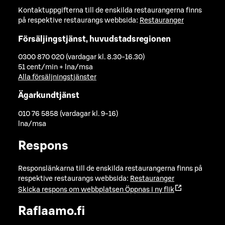
Kontaktuppgifterna till de enskilda restaurangerna finns
på respektive restaurangs webbsida:
Restauranger
Försäljingstjänst, huvudstadsregionen
0300 870 020 (vardagar kl. 8.30-16.30)
51 cent/min + lna/msa
Alla försäljningstjänster
Ägarkundtjänst
010 76 5858 (vardagar kl. 9-16)
lna/msa
Respons
Responslänkarna till de enskilda restaurangerna finns på
respektive restaurangs webbsida:
Restauranger
Skicka respons om webbplatsen
Öppnas i ny flik
Raflaamo.fi