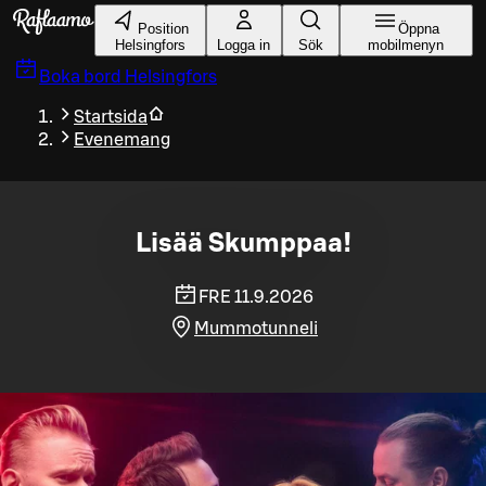
Gå till huvudinnehållet
Position
Öppna
Helsingfors
Logga in
Sök
mobilmenyn
Boka bord
Helsingfors
Startsida
Evenemang
Lisää Skumppaa!
FRE 11.9.2026
Mummotunneli