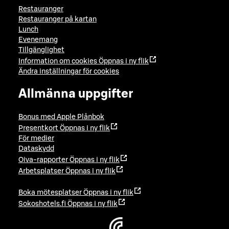
Restauranger
Restauranger på kartan
Lunch
Evenemang
Tillgänglighet
Information om cookies
Öppnas i ny flik
Ändra inställningar för cookies
Allmänna uppgifter
Bonus med Apple Plånbok
Presentkort
Öppnas i ny flik
För medier
Dataskydd
Oiva-rapporter
Öppnas i ny flik
Arbetsplatser
Öppnas i ny flik
Boka mötesplatser
Öppnas i ny flik
Sokoshotels.fi
Öppnas i ny flik