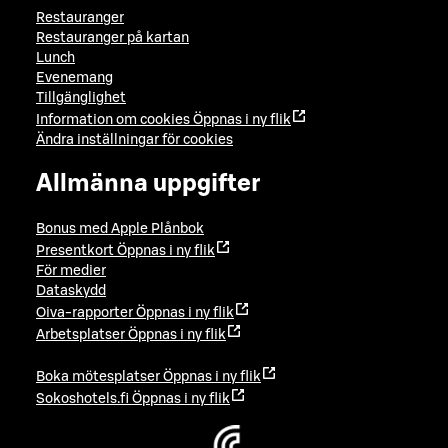
Restauranger
Restauranger på kartan
Lunch
Evenemang
Tillgänglighet
Information om cookies
Öppnas i ny flik
Ändra inställningar för cookies
Allmänna uppgifter
Bonus med Apple Plånbok
Presentkort
Öppnas i ny flik
För medier
Dataskydd
Oiva-rapporter
Öppnas i ny flik
Arbetsplatser
Öppnas i ny flik
Boka mötesplatser
Öppnas i ny flik
Sokoshotels.fi
Öppnas i ny flik