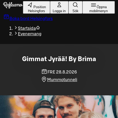
Gå till huvudinnehållet
Position
Öppna
Helsingfors
Logga in
Sök
mobilmenyn
Boka bord
Helsingfors
Startsida
Evenemang
Gimmat Jyrää! By Brima
FRE 28.8.2026
Mummotunneli