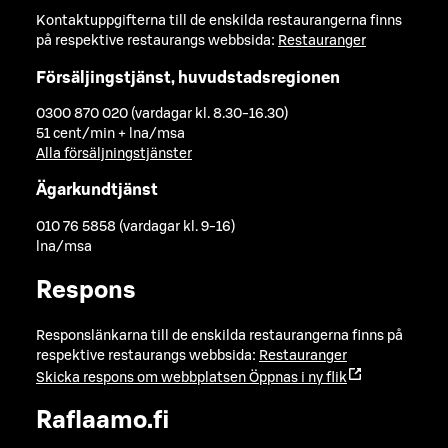
Kontaktuppgifterna till de enskilda restaurangerna finns
på respektive restaurangs webbsida:
Restauranger
Försäljingstjänst, huvudstadsregionen
0300 870 020 (vardagar kl. 8.30-16.30)
51 cent/min + lna/msa
Alla försäljningstjänster
Ägarkundtjänst
010 76 5858 (vardagar kl. 9-16)
lna/msa
Respons
Responslänkarna till de enskilda restaurangerna finns på
respektive restaurangs webbsida:
Restauranger
Skicka respons om webbplatsen
Öppnas i ny flik
Raflaamo.fi