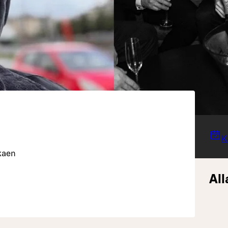
K
lkaen
All