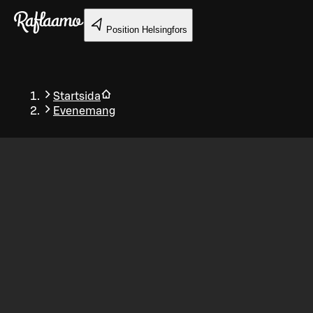
Gå till huvudinnehållet
Position
Helsingfors
Startsida
Evenemang
Tillbaka