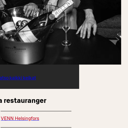
atso kaikki keikat
a restauranger
VENN Helsingfors