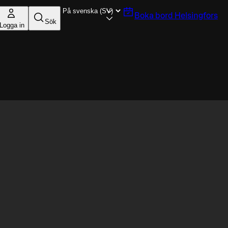
Boka bord
Helsingfors
Sök
Logga in