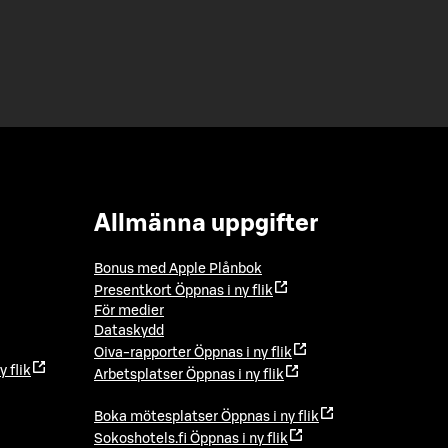
Allmänna uppgifter
Bonus med Apple Plånbok
Presentkort
Öppnas i ny flik
För medier
Dataskydd
Oiva-rapporter
Öppnas i ny flik
y flik
Arbetsplatser
Öppnas i ny flik
Boka mötesplatser
Öppnas i ny flik
Sokoshotels.fi
Öppnas i ny flik