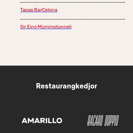
Tapas BarCelona
Sir Eino Mummotunneli
Restaurangkedjor