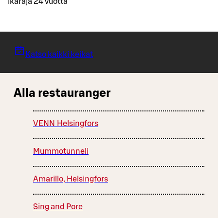
Ikäraja 24 vuotta
Katso kaikki keikat
Alla restauranger
VENN Helsingfors
Mummotunneli
Amarillo, Helsingfors
Sing and Pore