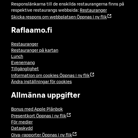
Responslänkarna till de enskilda restaurangerna finns på
respektive restaurangs webbsida:
Restauranger
Skicka respons om webbplatsen
Öppnas i ny flik
Raflaamo.fi
Restauranger
Restauranger på kartan
Lunch
Evenemang
Tillgänglighet
Information om cookies
Öppnas i ny flik
Ändra inställningar för cookies
Allmänna uppgifter
Bonus med Apple Plånbok
Presentkort
Öppnas i ny flik
För medier
Dataskydd
Oiva-rapporter
Öppnas i ny flik