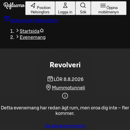
Gå till huvudinnehållet
Position
Öppna
Helsingfors
Logga in
Sök
mobilmenyn
Boka bord
Helsingfors
Startsida
Evenemang
Revolveri
LÖR 8.8.2026
Mummotunneli
Detta evenemang har redan ägt rum, men oroa dig inte – fler
kommer.
Se alla evenemang