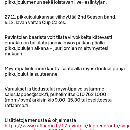
pikkujoulumenun sekä loistavan live- esiintyjän.
27.11. pikkujoulukansaa viihdyttää 2nd Season band.
4.12. lavan valtaa Cup Cakes.
Ravintolan baarista voit tilata virvokkeita kätevästi
ennakkoon tai tilata juomia myös paikan päällä
pikkujoulujen aikana – juuri omien mieltymystesi
mukaan.
Myyntipalvelumme kautta saatavilla myös drinkkilippuja
pikkujoulutilaisuuteenne.
Varaukset ja tiedustelut myyntipalvelustamme
sales.lappee@sok.fi, puhelimitse 010 762 1000
(mpm/pvm) arkisin klo 9.00–15.30 tai osoitteesta
raflaamo.fi.
Lisätietoja menusta & ohjelmasta
https://www.raflaamo.fi/fi/ravintola/lappeenranta/sag