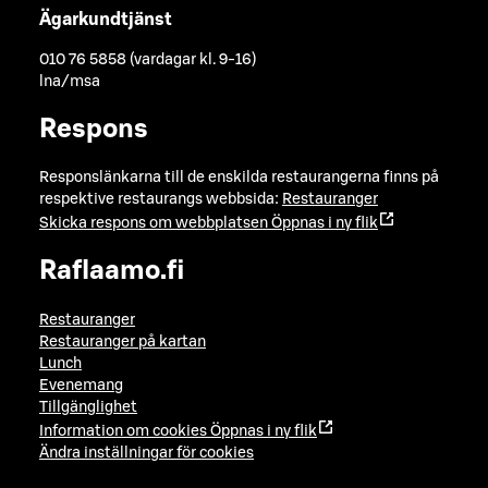
Ägarkundtjänst
010 76 5858 (vardagar kl. 9-16)
lna/msa
Respons
Responslänkarna till de enskilda restaurangerna finns på
respektive restaurangs webbsida:
Restauranger
Skicka respons om webbplatsen
Öppnas i ny flik
Raflaamo.fi
Restauranger
Restauranger på kartan
Lunch
Evenemang
Tillgänglighet
Information om cookies
Öppnas i ny flik
Ändra inställningar för cookies