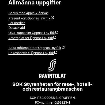
Allmänna uppgifter
Bonus med Apple Plånbok
Presentkort
Öppnas i ny flik
För medier
Dataskydd
Oiva-rapporter
Öppnas i ny flik
Arbetsplatser
Öppnas i ny flik
Boka mötesplatser
Öppnas i ny flik
Sokoshotels.fi
Öppnas i ny flik
SOK Styrenheten för rese-, hotell-
och restaurangbranschen
SOK PB 1 00088 S-GRUPPEN
,
FO-nummer 0116323-1