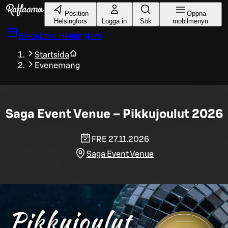
Gå till huvudinnehållet
Position
Öppna
Helsingfors
Logga in
Sök
mobilmenyn
Boka bord
Helsingfors
Startsida
Evenemang
Saga Event Venue – Pikkujoulut 2026
FRE 27.11.2026
Saga Event Venue