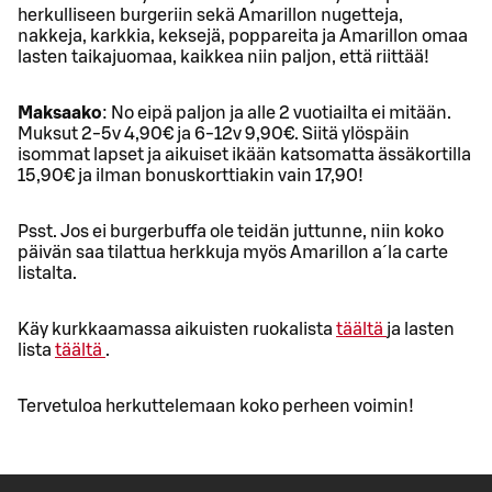
herkulliseen burgeriin sekä Amarillon nugetteja,
nakkeja, karkkia, keksejä, poppareita ja Amarillon omaa
lasten taikajuomaa, kaikkea niin paljon, että riittää!
Maksaako
: No eipä paljon ja alle 2 vuotiailta ei mitään.
Muksut 2-5v 4,90€ ja 6-12v 9,90€. Siitä ylöspäin
isommat lapset ja aikuiset ikään katsomatta ässäkortilla
15,90€ ja ilman bonuskorttiakin vain 17,90!
Psst. Jos ei burgerbuffa ole teidän juttunne, niin koko
päivän saa tilattua herkkuja myös Amarillon a´la carte
listalta.
Käy kurkkaamassa aikuisten ruokalista
täältä
ja lasten
lista
täältä
.
Tervetuloa herkuttelemaan koko perheen voimin!