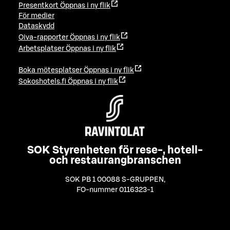
Presentkort
Öppnas i ny flik
För medier
Dataskydd
Oiva-rapporter
Öppnas i ny flik
Arbetsplatser
Öppnas i ny flik
Boka mötesplatser
Öppnas i ny flik
Sokoshotels.fi
Öppnas i ny flik
SOK Styrenheten för rese-, hotell-
och restaurangbranschen
SOK PB 1 00088 S-GRUPPEN
,
FO-nummer 0116323-1