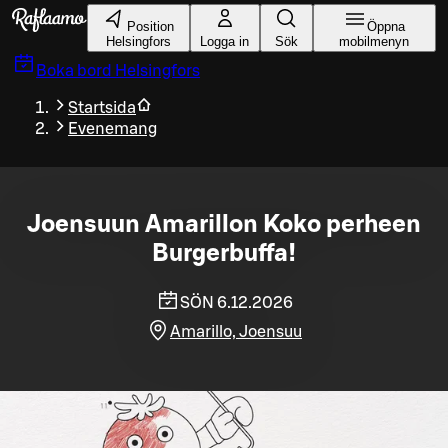
Gå till huvudinnehållet
Position
Öppna
Helsingfors
Logga in
Sök
mobilmenyn
Boka bord
Helsingfors
Startsida
Evenemang
Joensuun Amarillon Koko perheen
Burgerbuffa!
SÖN 6.12.2026
Amarillo, Joensuu