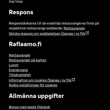
lna/msa
Respons
Responslänkarna till de enskilda restaurangerna finns på
respektive restaurangs webbsida:
Restauranger
Skicka respons om webbplatsen
Öppnas i ny flik
Raflaamo.fi
Restauranger
Restauranger på kartan
Lunch
Evenemang
Tillgänglighet
Information om cookies
Öppnas i ny flik
Ändra inställningar för cookies
Allmänna uppgifter
Bonus med Apple Plånbok