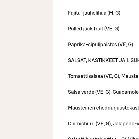
Fajita-jauhelihaa (M, G)
Pulled jack fruit (VE, G)
Paprika-sipulipaistos (VE, G)
SALSAT, KASTIKKEET JA LIS
Tomaattisalsaa (VE, G), Mauste
Salsa verde (VE, G), Guacamole (
Mausteinen cheddarjuustokastike
Chimichurri (VE, G), Jalapeno-v