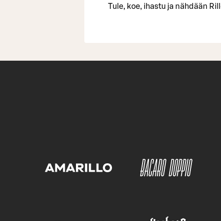
Tule, koe, ihastu ja nähdään R