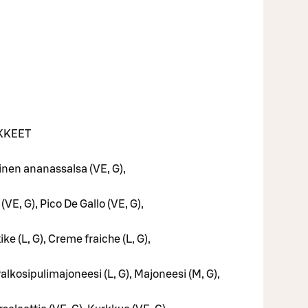
UKKEET
inen ananassalsa (VE, G),
VE, G), Pico De Gallo (VE, G),
 (L, G), Creme fraiche (L, G),
alkosipulimajoneesi (L, G), Majoneesi (M, G),