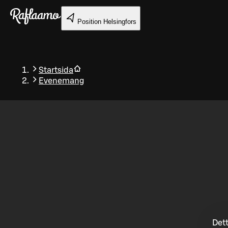
Gå till huvudinnehållet
Position
Helsingfors
Startsida
Evenemang
Tillbaka
Dett