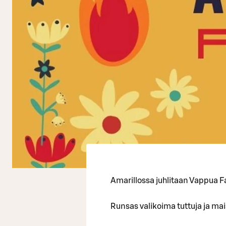
Amarillossa juhlitaan Vappua F
Runsas valikoima tuttuja ja mai