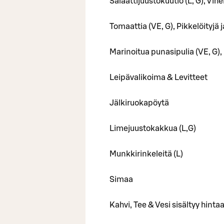
Salaattijuustokuutio (L, G), Vihe
Tomaattia (VE, G), Pikkelöityjä 
Marinoitua punasipulia (VE, G),
Leipävalikoima & Levitteet
Jälkiruokapöytä
Limejuustokakkua (L,G)
Munkkirinkeleitä (L)
Simaa
Kahvi, Tee & Vesi sisältyy hinta