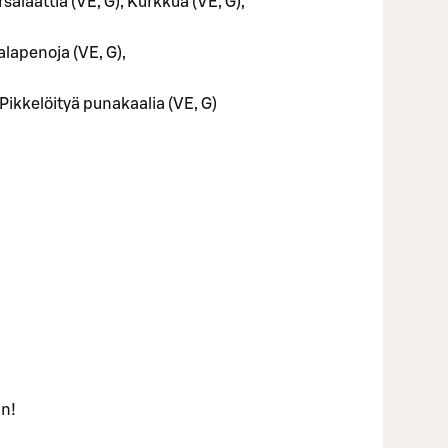
rsalaattia (VE, G), Kurkkua (VE, G),
jalapenoja (VE, G),
 Pikkelöityä punakaalia (VE, G)
an!