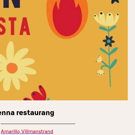
enna restaurang
Amarillo, Villmanstrand