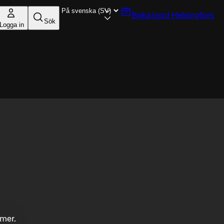
Boka bord
Helsingfors
Sök
Logga in
mmer.