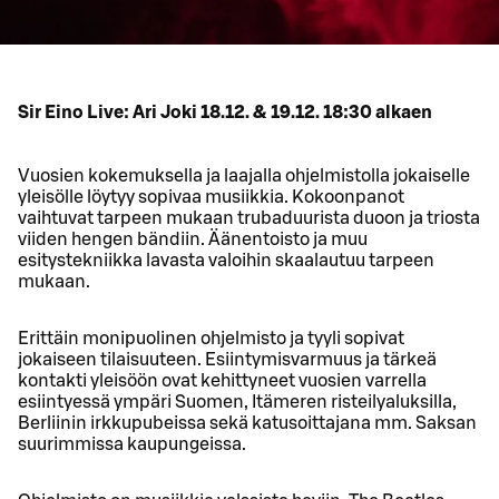
Sir Eino Live: Ari Joki 18.12. & 19.12. 18:30 alkaen
Vuosien kokemuksella ja laajalla ohjelmistolla jokaiselle
yleisölle löytyy sopivaa musiikkia. Kokoonpanot
vaihtuvat tarpeen mukaan trubaduurista duoon ja triosta
viiden hengen bändiin. Äänentoisto ja muu
esitystekniikka lavasta valoihin skaalautuu tarpeen
mukaan.
Erittäin monipuolinen ohjelmisto ja tyyli sopivat
jokaiseen tilaisuuteen. Esiintymisvarmuus ja tärkeä
kontakti yleisöön ovat kehittyneet vuosien varrella
esiintyessä ympäri Suomen, Itämeren risteilyaluksilla,
Berliinin irkkupubeissa sekä katusoittajana mm. Saksan
suurimmissa kaupungeissa.