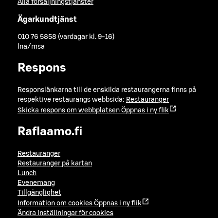
Alla försäljningstjänster
Ägarkundtjänst
010 76 5858 (vardagar kl. 9-16)
lna/msa
Respons
Responslänkarna till de enskilda restaurangerna finns på
respektive restaurangs webbsida:
Restauranger
Skicka respons om webbplatsen
Öppnas i ny flik
Raflaamo.fi
Restauranger
Restauranger på kartan
Lunch
Evenemang
Tillgänglighet
Information om cookies
Öppnas i ny flik
Ändra inställningar för cookies