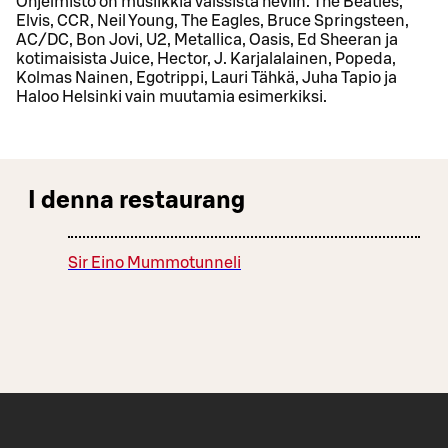
Ohjelmisto on musiikkia valssista heviin. The Beatles,
Elvis, CCR, Neil Young, The Eagles, Bruce Springsteen,
AC/DC, Bon Jovi, U2, Metallica, Oasis, Ed Sheeran ja
kotimaisista Juice, Hector, J. Karjalalainen, Popeda,
Kolmas Nainen, Egotrippi, Lauri Tähkä, Juha Tapio ja
Haloo Helsinki vain muutamia esimerkiksi.
I denna restaurang
Sir Eino Mummotunneli