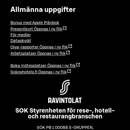
Allmänna uppgifter
Bonus med Apple Plånbok
Presentkort
Öppnas i ny flik
För medier
Dataskydd
Oiva-rapporter
Öppnas i ny flik
Arbetsplatser
Öppnas i ny flik
Boka mötesplatser
Öppnas i ny flik
Sokoshotels.fi
Öppnas i ny flik
SOK Styrenheten för rese-, hotell-
och restaurangbranschen
SOK PB 1 00088 S-GRUPPEN
,