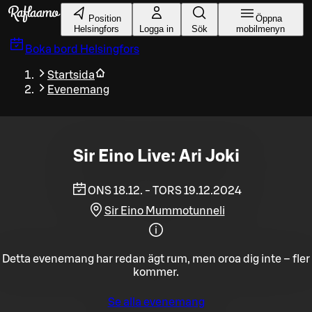
Gå till huvudinnehållet
Position
Öppna
Helsingfors
Logga in
Sök
mobilmenyn
Boka bord
Helsingfors
Startsida
Evenemang
Sir Eino Live: Ari Joki
ONS 18.12. - TORS 19.12.2024
Sir Eino Mummotunneli
Detta evenemang har redan ägt rum, men oroa dig inte – fler
kommer.
Se alla evenemang