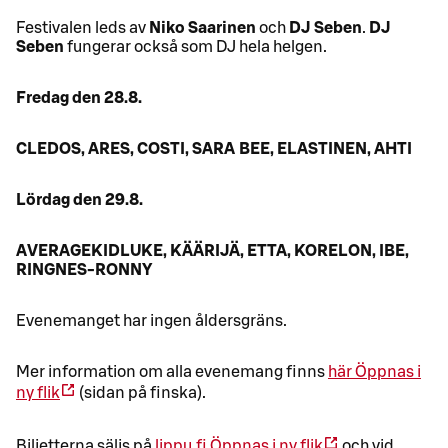
Festivalen leds av
Niko Saarinen
och
DJ Seben
.
DJ
Seben
fungerar också som DJ hela helgen.
Fredag den 28.8.
CLEDOS, ARES, COSTI, SARA BEE, ELASTINEN, AHTI
Lördag den 29.8.
AVERAGEKIDLUKE, KÄÄRIJÄ, ETTA, KORELON, IBE,
RINGNES-RONNY
Evenemanget har ingen åldersgräns.
Mer information om alla evenemang finns
här
Öppnas i
ny flik
(sidan på finska).
Biljetterna säljs på
lippu.fi
Öppnas i ny flik
och vid