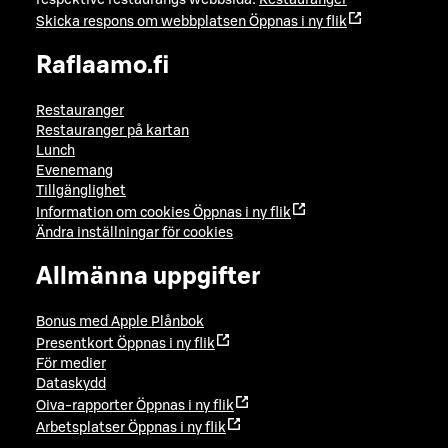
Skicka respons om webbplatsen
Öppnas i ny flik
Raflaamo.fi
Restauranger
Restauranger på kartan
Lunch
Evenemang
Tillgänglighet
Information om cookies
Öppnas i ny flik
Ändra inställningar för cookies
Allmänna uppgifter
Bonus med Apple Plånbok
Presentkort
Öppnas i ny flik
För medier
Dataskydd
Oiva-rapporter
Öppnas i ny flik
Arbetsplatser
Öppnas i ny flik