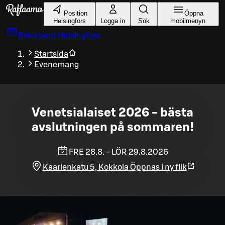
Gå till huvudinnehållet
Position
Öppna
Helsingfors
Logga in
Sök
mobilmenyn
Boka bord
Helsingfors
Startsida
Evenemang
Venetsialaiset 2026 - bästa
avslutningen på sommaren!
FRE 28.8. - LÖR 29.8.2026
Kaarlenkatu 5, Kokkola
Öppnas i ny flik