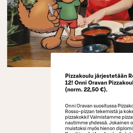
Pizzakoulu järjestetään 
12! Onni Oravan Pizzakou
(norm. 22,50 €).
Onni Oravan suositussa Pizzak
Rosso-pizzan tekemistä ja kok
pizzakokki! Valmistamme pizzat 
nautimme yhdessä. Jokainen os
muistoksi myös hienon diplomin. 