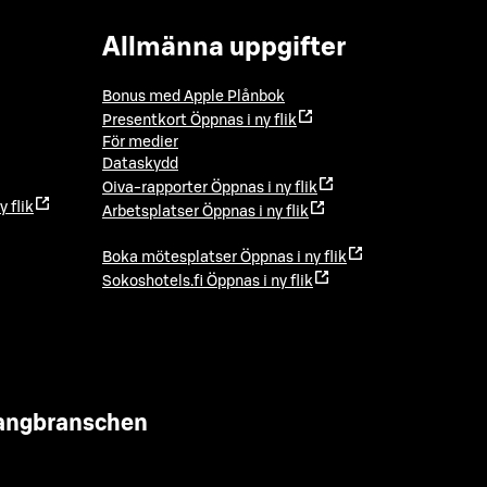
Allmänna uppgifter
Bonus med Apple Plånbok
Presentkort
Öppnas i ny flik
För medier
Dataskydd
Oiva-rapporter
Öppnas i ny flik
y flik
Arbetsplatser
Öppnas i ny flik
Boka mötesplatser
Öppnas i ny flik
Sokoshotels.fi
Öppnas i ny flik
urangbranschen