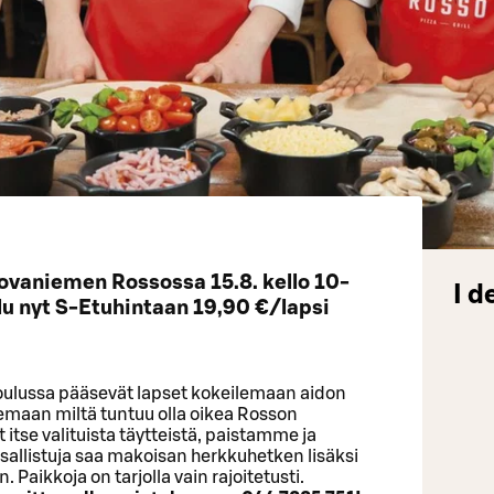
Rovaniemen Rossossa 15.8. kello 10-
I d
lu nyt S-Etuhintaan 19,90 €/lapsi
oulussa pääsevät lapset kokeilemaan aidon
emaan miltä tuntuu olla oikea Rosson
itse valituista täytteistä, paistamme ja
allistuja saa makoisan herkkuhetken lisäksi
Paikkoja on tarjolla vain rajoitetusti.