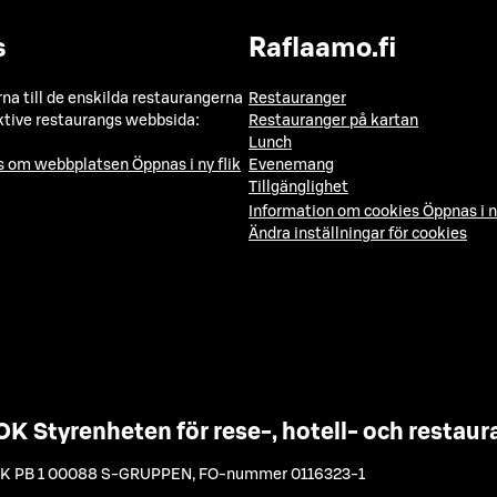
s
Raflaamo.fi
a till de enskilda restaurangerna
Restauranger
ktive restaurangs webbsida:
Restauranger på kartan
Lunch
ns om webbplatsen
Öppnas i ny flik
Evenemang
Tillgänglighet
Information om cookies
Öppnas i n
Ändra inställningar för cookies
OK Styrenheten för rese-, hotell- och resta
K PB 1 00088 S-GRUPPEN
,
FO-nummer 0116323-1