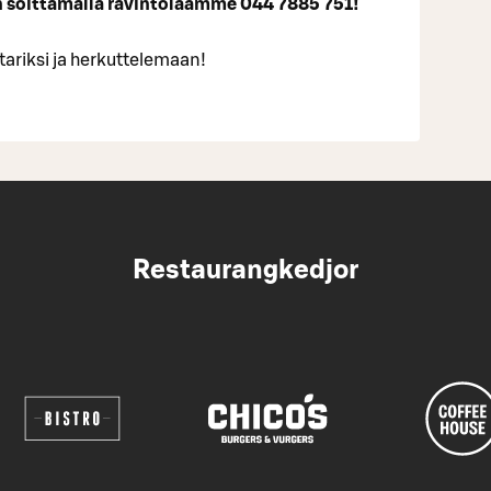
n soittamalla ravintolaamme 044 7885 751!
ariksi ja herkuttelemaan!
Restaurangkedjor