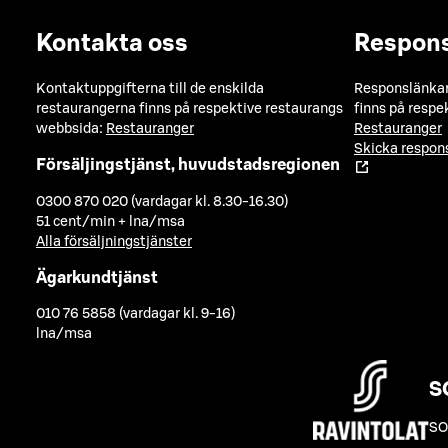
Kontakta oss
Respon
Kontaktuppgifterna till de enskilda
Responslänkarn
restaurangerna finns på respektive restaurangs
finns på respe
webbsida:
Restauranger
Restauranger
Skicka respo
Försäljingstjänst, huvudstadsregionen
0300 870 020 (vardagar kl. 8.30-16.30)
51 cent/min + lna/msa
Alla försäljningstjänster
Ägarkundtjänst
010 76 5858 (vardagar kl. 9-16)
lna/msa
S
SO