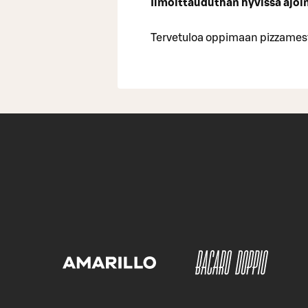
Ilmoittauduthan hyvissä ajoi
Tervetuloa oppimaan pizzamest