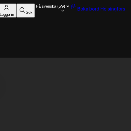
Boka bord
Helsingfors
Sök
Logga in