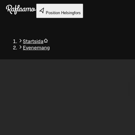
Gå till huvudinnehållet
Position
Helsingfors
Startsida
Evenemang
Tillbaka