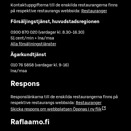
Kontaktuppgifterna till de enskilda restaurangerna finns
på respektive restaurangs webbsida:
Restauranger
Försäljingstjänst, huvudstadsregionen
0300 870 020 (vardagar kl. 8.30-16.30)
51 cent/min + lna/msa
Alla försäljningstjänster
Ägarkundtjänst
010 76 5858 (vardagar kl. 9-16)
lna/msa
Respons
Responslänkarna till de enskilda restaurangerna finns på
respektive restaurangs webbsida:
Restauranger
Skicka respons om webbplatsen
Öppnas i ny flik
Raflaamo.fi