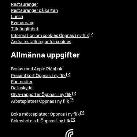
Restauranger
Restauranger på kartan
Lunch
Evenemang
Tillgänglighet
Information om cookies
Öppnas i ny flik
Ändra inställningar för cookies
Allmänna uppgifter
Bonus med Apple Plånbok
Presentkort
Öppnas i ny flik
För medier
Dataskydd
Oiva-rapporter
Öppnas i ny flik
Arbetsplatser
Öppnas i ny flik
Boka mötesplatser
Öppnas i ny flik
Sokoshotels.fi
Öppnas i ny flik