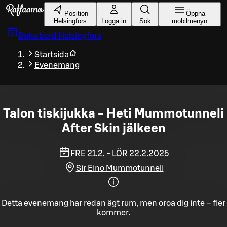
Gå till huvudinnehållet
Position
Öppna
Helsingfors
Logga in
Sök
mobilmenyn
Boka bord
Helsingfors
Startsida
Evenemang
Talon tiskijukka - Heti Mummotunneli
After Skin jälkeen
FRE 21.2. - LÖR 22.2.2025
Sir Eino Mummotunneli
Detta evenemang har redan ägt rum, men oroa dig inte – fler
kommer.