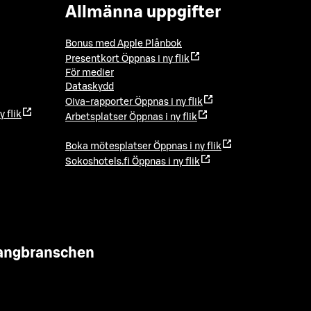
Allmänna uppgifter
Bonus med Apple Plånbok
Presentkort
Öppnas i ny flik
För medier
Dataskydd
Oiva-rapporter
Öppnas i ny flik
y flik
Arbetsplatser
Öppnas i ny flik
Boka mötesplatser
Öppnas i ny flik
Sokoshotels.fi
Öppnas i ny flik
urangbranschen