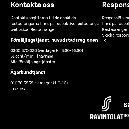
Kontakta oss
Respon
Kontaktuppgifterna till de enskilda
Responslänkarn
restaurangerna finns på respektive restaurangs
finns på respe
webbsida:
Restauranger
Restauranger
Skicka respo
Försäljingstjänst, huvudstadsregionen
0300 870 020 (vardagar kl. 8.30-16.30)
51 cent/min + lna/msa
Alla försäljningstjänster
Ägarkundtjänst
010 76 5858 (vardagar kl. 9-16)
lna/msa
S
SO