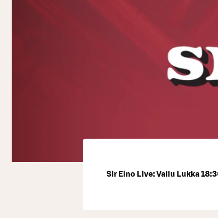
Sir Eino Live: Vallu Lukka 18: