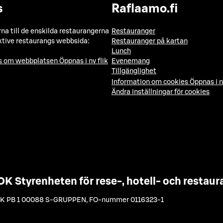
s
Raflaamo.fi
a till de enskilda restaurangerna
Restauranger
ktive restaurangs webbsida:
Restauranger på kartan
Lunch
ns om webbplatsen
Öppnas i ny flik
Evenemang
Tillgänglighet
Information om cookies
Öppnas i n
Ändra inställningar för cookies
OK Styrenheten för rese-, hotell- och resta
K PB 1 00088 S-GRUPPEN
,
FO-nummer 0116323-1