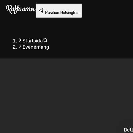
Gå till huvudinnehållet
Position
Helsingfors
Startsida
Evenemang
Tillbaka
Dett