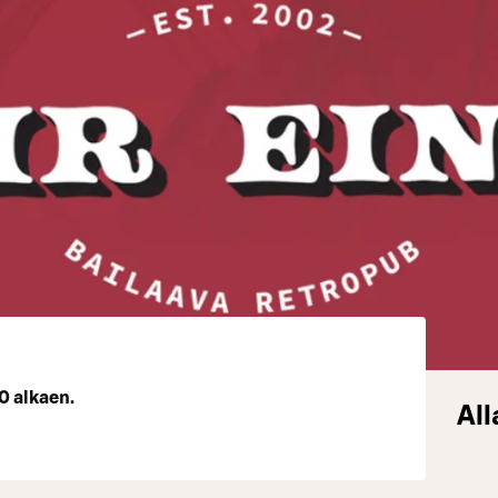
30 alkaen.
All