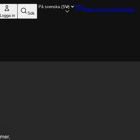
Boka bord
Helsingfors
Sök
Logga in
mmer.