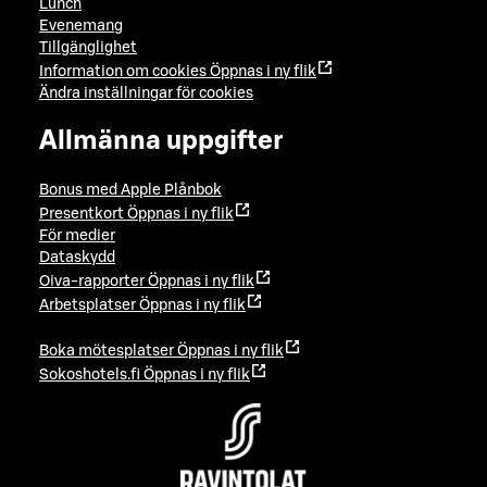
Lunch
Evenemang
Tillgänglighet
Information om cookies
Öppnas i ny flik
Ändra inställningar för cookies
Allmänna uppgifter
Bonus med Apple Plånbok
Presentkort
Öppnas i ny flik
För medier
Dataskydd
Oiva-rapporter
Öppnas i ny flik
Arbetsplatser
Öppnas i ny flik
Boka mötesplatser
Öppnas i ny flik
Sokoshotels.fi
Öppnas i ny flik