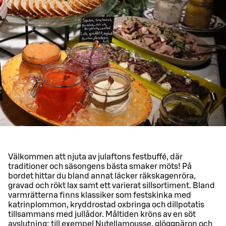
Välkommen att njuta av julaftons festbuffé, där
traditioner och säsongens bästa smaker möts! På
bordet hittar du bland annat läcker räkskagenröra,
gravad och rökt lax samt ett varierat sillsortiment. Bland
varmrätterna finns klassiker som festskinka med
katrinplommon, kryddrostad oxbringa och dillpotatis
tillsammans med jullådor. Måltiden kröns av en söt
avslutning: till exempel Nutellamousse, glöggpäron och