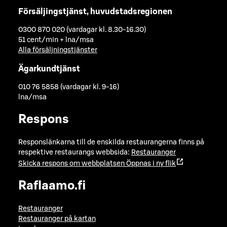
Försäljingstjänst, huvudstadsregionen
0300 870 020 (vardagar kl. 8.30-16.30)
51 cent/min + lna/msa
Alla försäljningstjänster
Ägarkundtjänst
010 76 5858 (vardagar kl. 9-16)
lna/msa
Respons
Responslänkarna till de enskilda restaurangerna finns på
respektive restaurangs webbsida:
Restauranger
Skicka respons om webbplatsen
Öppnas i ny flik
Raflaamo.fi
Restauranger
Restauranger på kartan