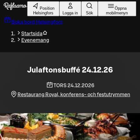
Gå till huvudinnehållet
Position
Öppna
Helsingfors
Logga in
Sök
mobilmenyn
Boka bord
Helsingfors
Startsida
Evenemang
Julaftonsbuffé 24.12.26
TORS 24.12.2026
Restaurang Royal, konferens- och festutrymmen