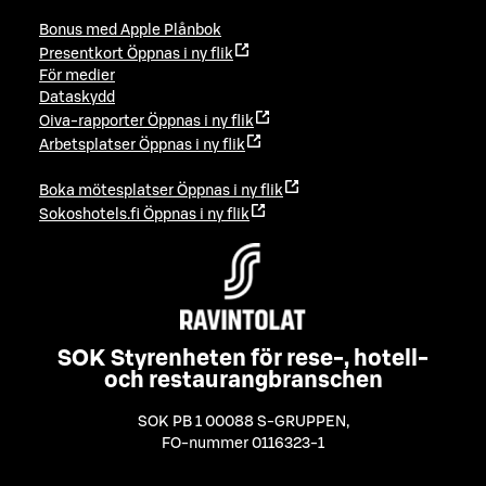
Bonus med Apple Plånbok
Presentkort
Öppnas i ny flik
För medier
Dataskydd
Oiva-rapporter
Öppnas i ny flik
Arbetsplatser
Öppnas i ny flik
Boka mötesplatser
Öppnas i ny flik
Sokoshotels.fi
Öppnas i ny flik
SOK Styrenheten för rese-, hotell-
och restaurangbranschen
SOK PB 1 00088 S-GRUPPEN
,
FO-nummer 0116323-1