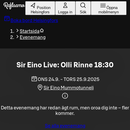
Gå till huvudinnehållet
Position
Öppna
Helsingfors
Logga in
Sök
mobilmenyn
Boka bord
Helsingfors
Startsida
Evenemang
Sir Eino Live: Olli Rinne 18:30
ONS 24.9. - TORS 25.9.2025
Sir Eino Mummotunneli
Detta evenemang har redan ägt rum, men oroa dig inte – fler
kommer.
Se alla evenemang