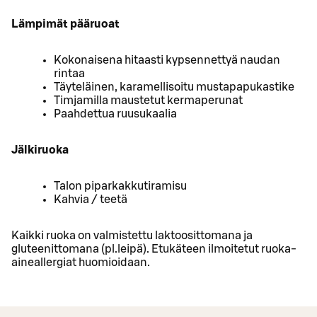
Lämpimät pääruoat
Kokonaisena hitaasti kypsennettyä naudan
rintaa
Täyteläinen, karamellisoitu mustapapukastike
Timjamilla maustetut kermaperunat
Paahdettua ruusukaalia
Jälkiruoka
Talon piparkakkutiramisu
Kahvia / teetä
Kaikki ruoka on valmistettu laktoosittomana ja
gluteenittomana (pl.leipä). Etukäteen ilmoitetut ruoka-
aineallergiat huomioidaan.