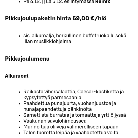
Pe 4.12. || La 5.12. esiintymässä
Remix
Pikkujoulupaketin hinta 69,00 €/hlö
sis. alkumalja, herkullinen buffetruokailu sekä
illan musiikkiohjelma
Pikkujoulumenu
Alkuruoat
Raikasta vihersalaattia, Caesar-kastiketta ja
kypsytettyä parmesaania
Paahdettua punajuurta, vuohenjuustoa ja
hunajapaahdettuja pähkinöitä
Samettista burrataa ja tomaatteja yrttiöljyssä
Vaakunan savulohimoussea
Marinoituja oliiveja välimerelliseen tapaan
Talon tuoretta leipää ja vaahdotettua voita