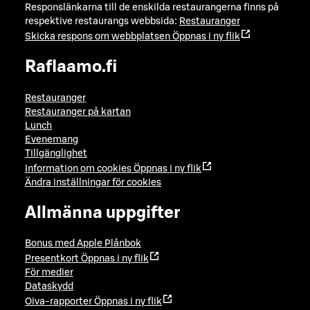
Responslänkarna till de enskilda restaurangerna finns på
respektive restaurangs webbsida:
Restauranger
Skicka respons om webbplatsen
Öppnas i ny flik
Raflaamo.fi
Restauranger
Restauranger på kartan
Lunch
Evenemang
Tillgänglighet
Information om cookies
Öppnas i ny flik
Ändra inställningar för cookies
Allmänna uppgifter
Bonus med Apple Plånbok
Presentkort
Öppnas i ny flik
För medier
Dataskydd
Oiva-rapporter
Öppnas i ny flik