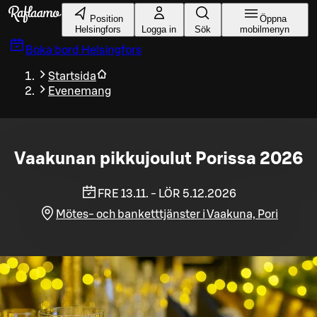
Gå till huvudinnehållet
Position
Öppna
Helsingfors
Logga in
Sök
mobilmenyn
Boka bord
Helsingfors
Startsida
Evenemang
Vaakunan pikkujoulut Porissa 2026
FRE 13.11. - LÖR 5.12.2026
Mötes- och banketttjänster i Vaakuna, Pori