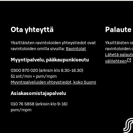
Ota yhteyttä
Palaute
Yksittäisten ravintoloiden yhteystiedot ovat
Yksittäisten r
ravintoloiden omilla sivuilla:
Ravintolat
ravintoloiden o
Lähetä palaut
Myyntipalvelu, pääkaupunkiseutu
välilehteen
0300 870 020 (arkisin klo 8.30-16.30)
51 snt/min + pvm/mpm
Myyntipalveluiden yhteystiedot, koko Suomi
Asiakasomistajapalvelu
010 76 5858 (arkisin klo 9-16)
pvm/mpm