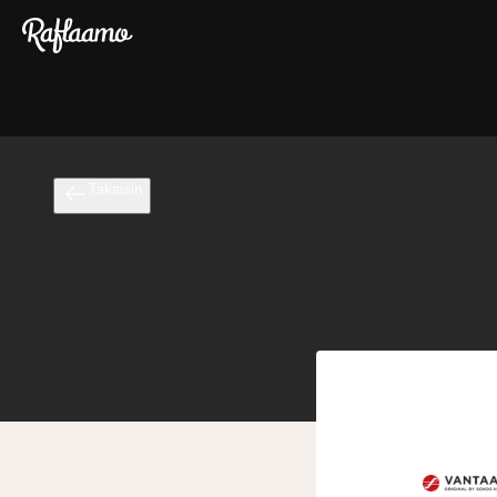
Siirry pääsisältöön
Takaisin