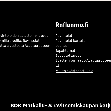
Raflaamo.fi
avintoloiden palautelinkit ovat
Ravintolat
milla sivuilla:
Ravintolat
Ravintolat kartalla
etta sivustosta
Avautuu uuteen
Lounas
Tapahtumat
Saavutettavuus
Evästeinformaatio
Avautuu uuteen
Muuta evästeasetuksia
SOK Matkailu- & ravitsemiskaupan ketj