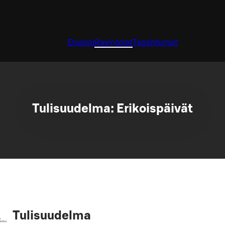
Etusivu
Ravintolat
Tapahtumat
Tulisuudelma: Erikoispäivät
Tulisuudelma