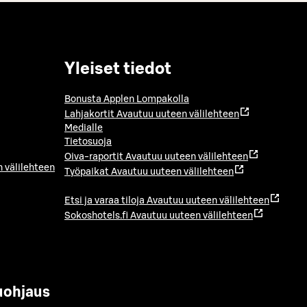
Yleiset tiedot
Bonusta Applen Lompakolla
Lahjakortit
Avautuu uuteen välilehteen
Medialle
Tietosuoja
Oiva-raportit
Avautuu uuteen välilehteen
 välilehteen
Työpaikat
Avautuu uuteen välilehteen
Etsi ja varaa tiloja
Avautuu uuteen välilehteen
Sokoshotels.fi
Avautuu uuteen välilehteen
uohjaus