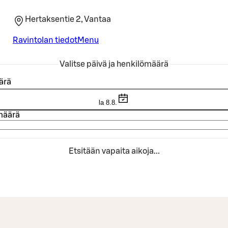
Hertaksentie 2, Vantaa
Ravintolan tiedot
Menu
Valitse päivä ja henkilömäärä
ärä
la 8.8.
määrä
Etsitään vapaita aikoja...