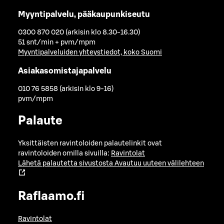
Myyntipalvelu, pääkaupunkiseutu
0300 870 020 (arkisin klo 8.30-16.30)
51 snt/min + pvm/mpm
Myyntipalveluiden yhteystiedot, koko Suomi
Asiakasomistajapalvelu
010 76 5858 (arkisin klo 9-16)
pvm/mpm
Palaute
Yksittäisten ravintoloiden palautelinkit ovat
ravintoloiden omilla sivuilla:
Ravintolat
Lähetä palautetta sivustosta
Avautuu uuteen välilehteen
Raflaamo.fi
Ravintolat