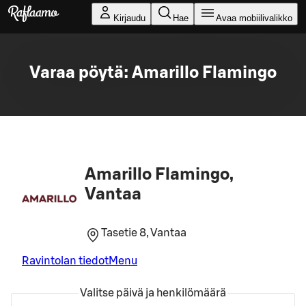
Siirry pääsisältöön
Kirjaudu
Hae
Avaa mobiilivalikko
Varaa pöytä: Amarillo Flamingo
Amarillo Flamingo,
Vantaa
Tasetie 8, Vantaa
Ravintolan tiedot
Menu
Valitse päivä ja henkilömäärä