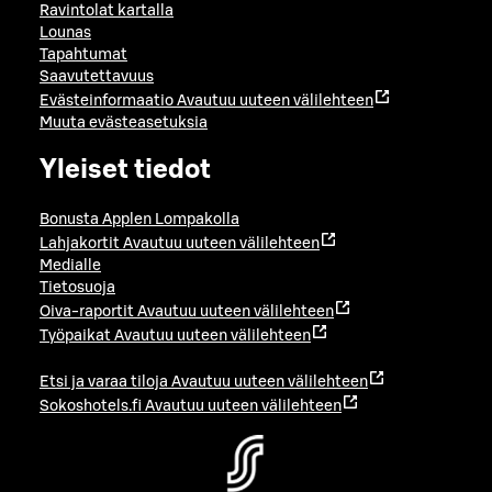
Ravintolat kartalla
Lounas
Tapahtumat
Saavutettavuus
Evästeinformaatio
Avautuu uuteen välilehteen
Muuta evästeasetuksia
Yleiset tiedot
Bonusta Applen Lompakolla
Lahjakortit
Avautuu uuteen välilehteen
Medialle
Tietosuoja
Oiva-raportit
Avautuu uuteen välilehteen
Työpaikat
Avautuu uuteen välilehteen
Etsi ja varaa tiloja
Avautuu uuteen välilehteen
Sokoshotels.fi
Avautuu uuteen välilehteen