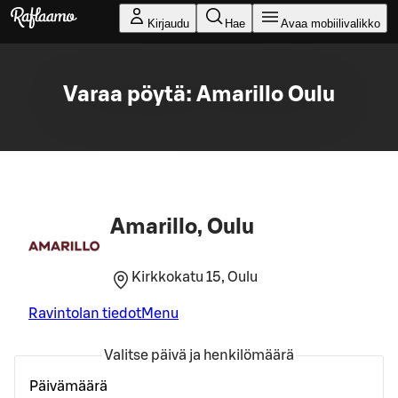
Siirry pääsisältöön
Kirjaudu
Hae
Avaa mobiilivalikko
Varaa pöytä: Amarillo Oulu
Amarillo, Oulu
Kirkkokatu 15, Oulu
Ravintolan tiedot
Menu
Valitse päivä ja henkilömäärä
Päivämäärä