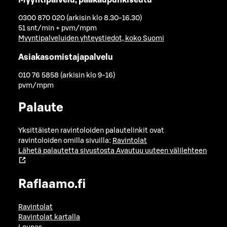
0300 870 020 (arkisin klo 8.30-16.30)
51 snt/min + pvm/mpm
Myyntipalveluiden yhteystiedot, koko Suomi
Asiakasomistajapalvelu
010 76 5858 (arkisin klo 9-16)
pvm/mpm
Palaute
Yksittäisten ravintoloiden palautelinkit ovat
ravintoloiden omilla sivuilla:
Ravintolat
Lähetä palautetta sivustosta
Avautuu uuteen välilehteen
Raflaamo.fi
Ravintolat
Ravintolat kartalla