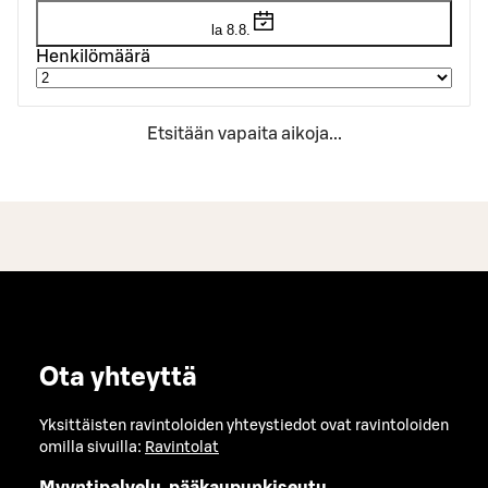
la 8.8.
Henkilömäärä
Etsitään vapaita aikoja...
Ota yhteyttä
Yksittäisten ravintoloiden yhteystiedot ovat ravintoloiden
omilla sivuilla:
Ravintolat
Myyntipalvelu, pääkaupunkiseutu