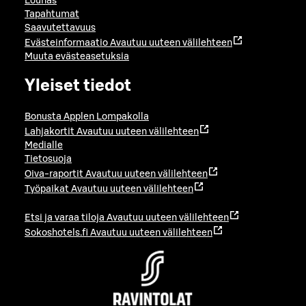
Lounas
Tapahtumat
Saavutettavuus
Evästeinformaatio
Avautuu uuteen välilehteen
Muuta evästeasetuksia
Yleiset tiedot
Bonusta Applen Lompakolla
Lahjakortit
Avautuu uuteen välilehteen
Medialle
Tietosuoja
Oiva-raportit
Avautuu uuteen välilehteen
Työpaikat
Avautuu uuteen välilehteen
Etsi ja varaa tiloja
Avautuu uuteen välilehteen
Sokoshotels.fi
Avautuu uuteen välilehteen