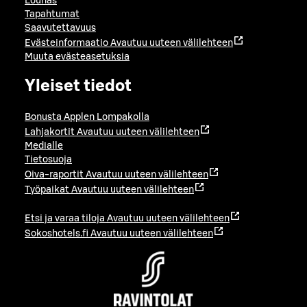
Lounas
Tapahtumat
Saavutettavuus
Evästeinformaatio
Avautuu uuteen välilehteen
Muuta evästeasetuksia
Yleiset tiedot
Bonusta Applen Lompakolla
Lahjakortit
Avautuu uuteen välilehteen
Medialle
Tietosuoja
Oiva-raportit
Avautuu uuteen välilehteen
Työpaikat
Avautuu uuteen välilehteen
Etsi ja varaa tiloja
Avautuu uuteen välilehteen
Sokoshotels.fi
Avautuu uuteen välilehteen