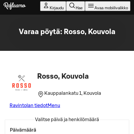
Siirry pääsisältöön
Kirjaudu
Hae
Avaa mobiilivalikko
Varaa pöytä: Rosso, Kouvola
Rosso, Kouvola
Kauppalankatu 1, Kouvola
Ravintolan tiedot
Menu
Valitse päivä ja henkilömäärä
Päivämäärä