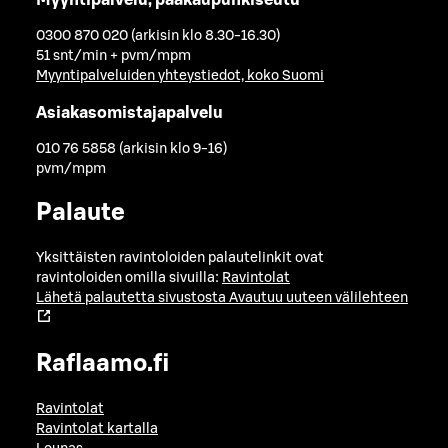
0300 870 020 (arkisin klo 8.30-16.30)
51 snt/min + pvm/mpm
Myyntipalveluiden yhteystiedot, koko Suomi
Asiakasomistajapalvelu
010 76 5858 (arkisin klo 9-16)
pvm/mpm
Palaute
Yksittäisten ravintoloiden palautelinkit ovat
ravintoloiden omilla sivuilla:
Ravintolat
Lähetä palautetta sivustosta
Avautuu uuteen välilehteen
Raflaamo.fi
Ravintolat
Ravintolat kartalla