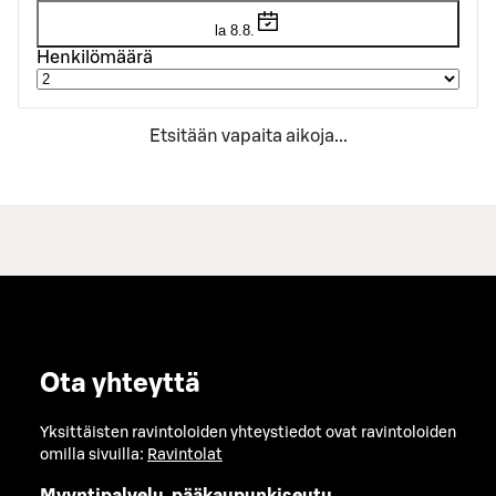
la 8.8.
Henkilömäärä
Etsitään vapaita aikoja...
Ota yhteyttä
Yksittäisten ravintoloiden yhteystiedot ovat ravintoloiden
omilla sivuilla:
Ravintolat
Myyntipalvelu, pääkaupunkiseutu