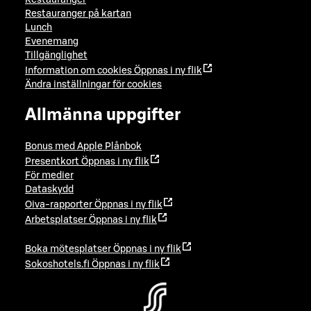
Restauranger på kartan
Lunch
Evenemang
Tillgänglighet
Information om cookies
Öppnas i ny flik
Ändra inställningar för cookies
Allmänna uppgifter
Bonus med Apple Plånbok
Presentkort
Öppnas i ny flik
För medier
Dataskydd
Oiva-rapporter
Öppnas i ny flik
Arbetsplatser
Öppnas i ny flik
Boka mötesplatser
Öppnas i ny flik
Sokoshotels.fi
Öppnas i ny flik