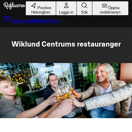
Gå till huvudinnehållet
Position
Öppna
Helsingfors
Logga in
Sök
mobilmenyn
Boka bord
Helsingfors
Wiklund Centrums restauranger