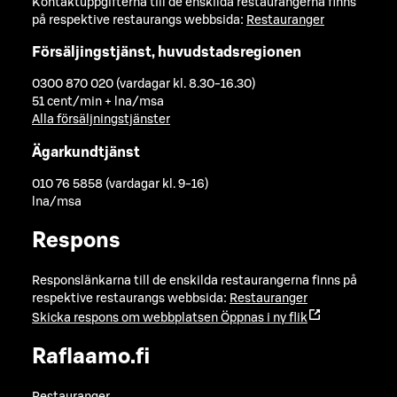
Kontaktuppgifterna till de enskilda restaurangerna finns
på respektive restaurangs webbsida:
Restauranger
Försäljingstjänst, huvudstadsregionen
0300 870 020 (vardagar kl. 8.30-16.30)
51 cent/min + lna/msa
Alla försäljningstjänster
Ägarkundtjänst
010 76 5858 (vardagar kl. 9-16)
lna/msa
Respons
Responslänkarna till de enskilda restaurangerna finns på
respektive restaurangs webbsida:
Restauranger
Skicka respons om webbplatsen
Öppnas i ny flik
Raflaamo.fi
Restauranger