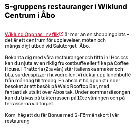
S-gruppens restauranger i Wiklund
Centrum i Åbo
Wiklund
Öppnas i ny flik
är mer än en shoppingplats –
det är ett centrum för upplevelser, möten och
mångsidigt utbud vid Salutorget i Åbo.
Bekanta dig med våra restauranger och titta in! Hos oss
kan du njuta av en riklig frukostbuffé eller fika på Coffee
House. I Trattoria (2:a vån) står italienska smaker och
bl.a. surdegspizzor i huvudrollen. Vi dukar upp lunchbuffé
från måndag till fredag. En absolut höjdpunkt under
besöket är ett besök på Walo Rooftop Bar, med
fantastisk utsikt över Åbos tak. Under sommarsäsongen
kan du trivas på takterrassen på 10:e våningen och på
terrasserna vid torget.
Kom ihåg att du får Bonus med S-Förmånskort i vår
restaurang.