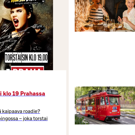
 klo 19 Prahassa
ä kaipaava roadie?
ngossa – joka torstai