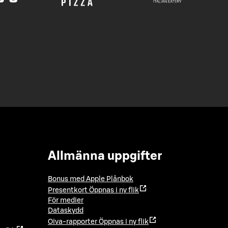
Allmänna uppgifter
Bonus med Apple Plånbok
Presentkort
Öppnas i ny flik
För medier
Dataskydd
Oiva-rapporter
Öppnas i ny flik