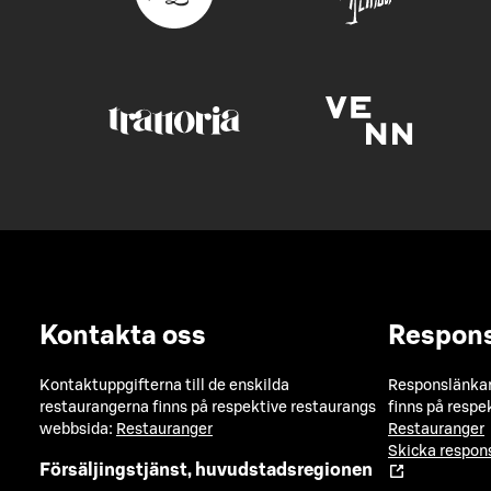
Kontakta oss
Respon
Kontaktuppgifterna till de enskilda
Responslänkarn
restaurangerna finns på respektive restaurangs
finns på respe
webbsida:
Restauranger
Restauranger
Skicka respo
Försäljingstjänst, huvudstadsregionen