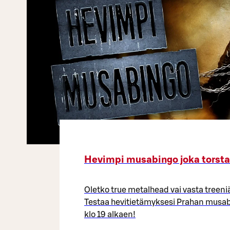
Hevimpi musabingo joka torstai
Oletko true metalhead vai vasta treeni
Testaa hevitietämyksesi Prahan musabi
klo 19 alkaen!