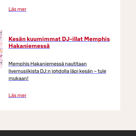
Läs mer
Kesän kuumimmat DJ-illat Memphis
Hakaniemessä
Memphis Hakaniemessä nautitaan
livemusiikista DJ:n johdolla läpi kesän – tule
mukaan!
Läs mer