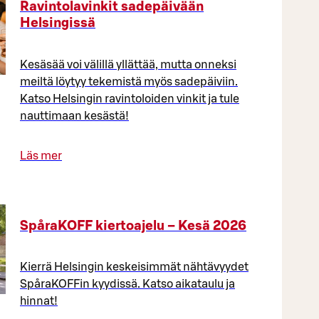
Ravintolavinkit sadepäivään
Helsingissä
Kesäsää voi välillä yllättää, mutta onneksi
meiltä löytyy tekemistä myös sadepäiviin.
Katso Helsingin ravintoloiden vinkit ja tule
nauttimaan kesästä!
Läs mer
SpåraKOFF kiertoajelu – Kesä 2026
Kierrä Helsingin keskeisimmät nähtävyydet
SpåraKOFFin kyydissä. Katso aikataulu ja
hinnat!