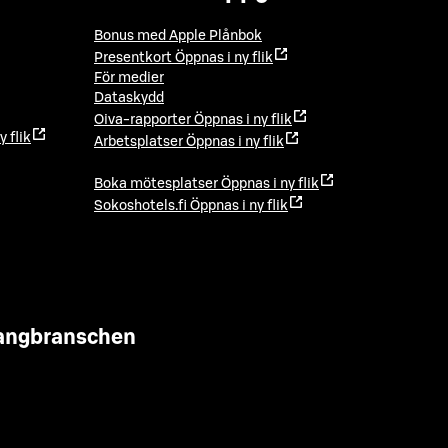
Bonus med Apple Plånbok
Presentkort
Öppnas i ny flik
För medier
Dataskydd
Oiva-rapporter
Öppnas i ny flik
y flik
Arbetsplatser
Öppnas i ny flik
Boka mötesplatser
Öppnas i ny flik
Sokoshotels.fi
Öppnas i ny flik
urangbranschen