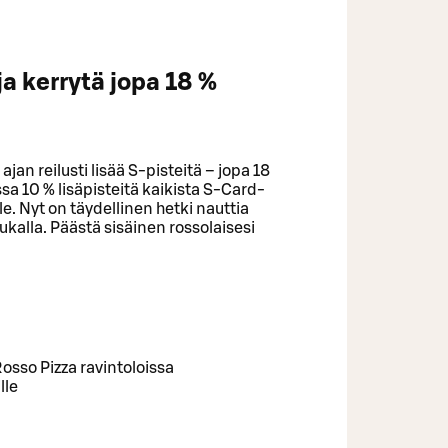
a kerrytä jopa 18 %
an reilusti lisää S‑pisteitä – jopa 18
a 10 % lisäpisteitä kaikista S‑Card-
. Nyt on täydellinen hetki nauttia
kalla. Päästä sisäinen rossolaisesi
osso Pizza ravintoloissa
lle