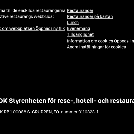
a till de enskilda restaurangerna
Restauranger
ktive restaurangs webbsida:
Restauranger på kartan
Lunch
ns om webbplatsen
Öppnas i ny flik
Evenemang
Tillgänglighet
Information om cookies
Öppnas i n
Ändra inställningar för cookies
OK Styrenheten för rese-, hotell- och resta
K PB 1 00088 S-GRUPPEN
,
FO-nummer 0116323-1