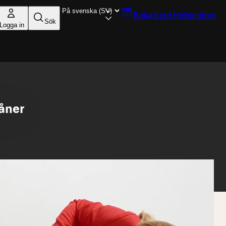
Boka bord
Helsingfors
Sök
Logga in
åner