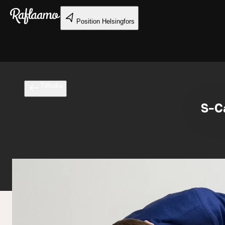
Gå till huvudinnehållet
Position
Helsingfors
Tillbaka
S-C