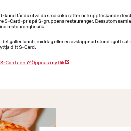
kund får du utvalda smakrika rätter och uppfriskande drycke
re S-Card-pris på S-gruppens restauranger. Dessutom samla
ina restaurangbesök.
det gäller lunch, middag eller en avslappnad stund i gott säl
yttja ditt S-Card.
e S-Card ännu?
Öppnas i ny flik