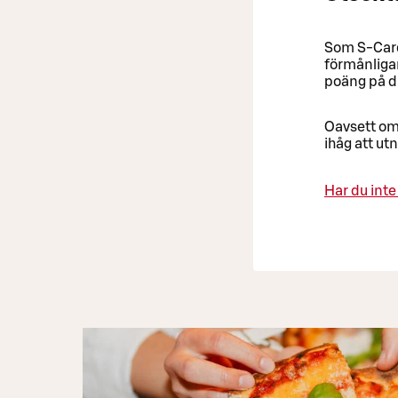
Som S-Card-
förmånliga
poäng på d
Oavsett om 
ihåg att utn
Har du int