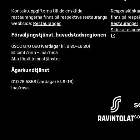
Kontaktuppgifterna till de enskilda
Responslänkarn
restaurangerna finns på respektive restaurangs
finns på respe
webbsida:
Restauranger
Restauranger
Skicka respo
Försäljingstjänst, huvudstadsregionen
0300 870 020 (vardagar kl. 8.30-16.30)
51 cent/min + lna/msa
Alla försäljningstjänster
Ägarkundtjänst
010 76 5858 (vardagar kl. 9-16)
lna/msa
S
SO