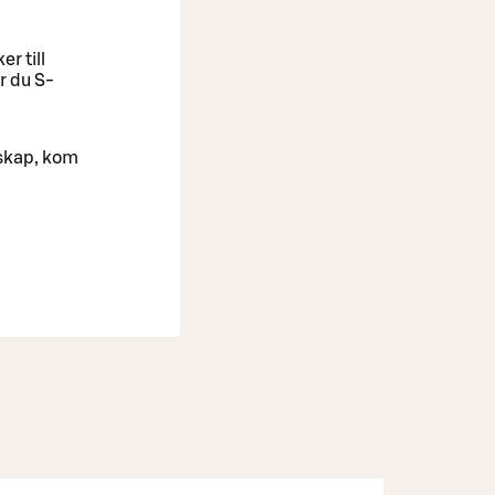
r till
r du S-
lskap, kom