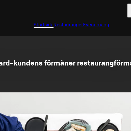
Startsida
Restauranger
Evenemang
ard-kundens förmåner restaurangförm