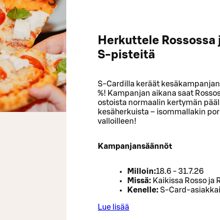
Herkuttele Rossossa j
S‑pisteitä
S-Cardilla keräät kesäkampanjan aj
%! Kampanjan aikana saat Rossoss
ostoista normaalin kertymän päälle
kesäherkuista – isommallakin poru
valloilleen!
Kampanjansäännöt
Milloin:
18.6 - 31.7.26
Missä:
Kaikissa Rosso ja R
Kenelle:
S-Card-asiakkai
Lue lisää