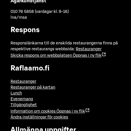
Ägarkundtjänst
010 76 5858 (vardagar kl. 9-16)
lna/msa
Respons
Responslänkarna till de enskilda restaurangerna finns på
respektive restaurangs webbsida:
Restauranger
Skicka respons om webbplatsen
Öppnas i ny flik
Raflaamo.fi
Restauranger
Restauranger på kartan
Lunch
Evenemang
Tillgänglighet
Information om cookies
Öppnas i ny flik
Ändra inställningar för cookies
Allmänna uppgifter