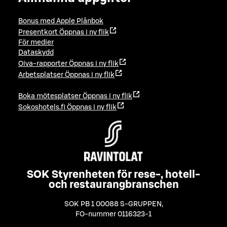
Bonus med Apple Plånbok
Presentkort
Öppnas i ny flik
För medier
Dataskydd
Oiva-rapporter
Öppnas i ny flik
Arbetsplatser
Öppnas i ny flik
Boka mötesplatser
Öppnas i ny flik
Sokoshotels.fi
Öppnas i ny flik
SOK Styrenheten för rese-, hotell-
och restaurangbranschen
SOK PB 1 00088 S-GRUPPEN
,
FO-nummer 0116323-1