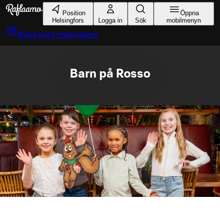
Gå till huvudinnehållet
Position
Öppna
Helsingfors
Logga in
Sök
mobilmenyn
Boka bord
Helsingfors
Barn på Rosso