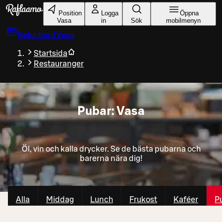
Gå till huvudinnehållet
Position
Logga
Öppna
Vasa
in
Sök
mobilmenyn
Boka bord
Vasa
Startsida
Restauranger
Pubar: Vasa
Öl, vin och kalla drycker. Se de bästa pubarna och
barerna nära dig!
Alla
Middag
Lunch
Frukost
Kaféer
P