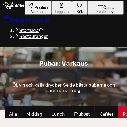
Gå till huvudinnehållet
Position
Öppna
Varkaus
Logga in
Sök
mobilmenyn
Boka bord
Varkaus
Startsida
Restauranger
Pubar: Varkaus
Öl, vin och kalla drycker. Se de bästa pubarna och
barerna nära dig!
Alla
Middag
Lunch
Frukost
Kaféer
P