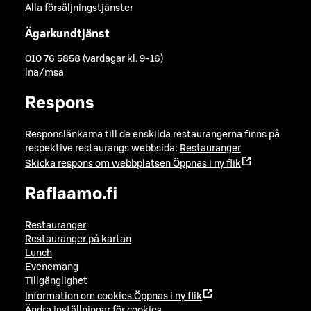
Alla försäljningstjänster
Ägarkundtjänst
010 76 5858 (vardagar kl. 9-16)
lna/msa
Respons
Responslänkarna till de enskilda restaurangerna finns på
respektive restaurangs webbsida:
Restauranger
Skicka respons om webbplatsen
Öppnas i ny flik
Raflaamo.fi
Restauranger
Restauranger på kartan
Lunch
Evenemang
Tillgänglighet
Information om cookies
Öppnas i ny flik
Ändra inställningar för cookies