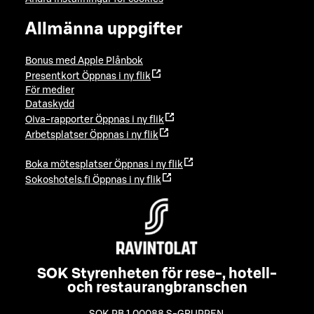
Allmänna uppgifter
Bonus med Apple Plånbok
Presentkort
Öppnas i ny flik
För medier
Dataskydd
Oiva-rapporter
Öppnas i ny flik
Arbetsplatser
Öppnas i ny flik
Boka mötesplatser
Öppnas i ny flik
Sokoshotels.fi
Öppnas i ny flik
SOK Styrenheten för rese-, hotell-
och restaurangbranschen